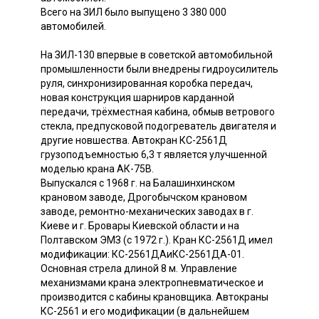
Всего на ЗИЛ было выпущено 3 380 000
автомобилей.
На ЗИЛ-130 впервые в советской автомобильной
промышленности были внедрены гидроусилитель
руля, синхронизированная коробка передач,
новая конструкция шарниров карданной
передачи, трёхместная кабина, обмыв ветрового
стекла, предпусковой подогреватель двигателя и
другие новшества. Автокран КС-2561Д
грузоподъемностью 6,3 т является улучшенной
моделью крана АК-75В.
Выпускался с 1968 г. на Балашинхинском
крановом заводе, Дрогобычском крановом
заводе, ремонтно-механических заводах в г.
Киеве и г. Бровары Киевской области и на
Полтавском ЭМЗ (с 1972 г.). Кран КС-2561Д имел
модификации: КС-2561ДАиКС-2561ДА-01.
Основная стрела длиной 8 м. Управление
механизмами крана электропневматическое и
производится с кабины крановщика. Автокраны
КС-2561 и его модификации (в дальнейшем