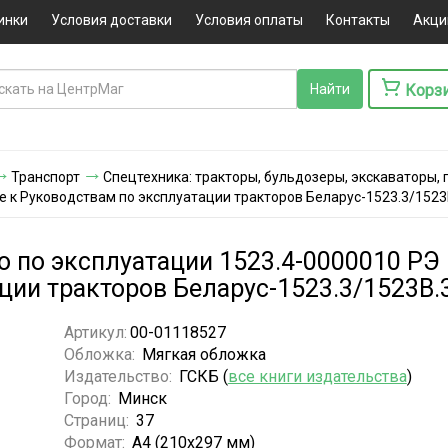
инки
Условия доставки
Условия оплаты
Контакты
Акци
Корз
Транспорт
Спецтехника: тракторы, бульдозеры, экскаваторы, 
е к Руководствам по эксплуатации тракторов Беларус-1523.3/1523
о по эксплуатации 1523.4-0000010 РЭ
ции тракторов Беларус-1523.3/1523В.
Артикул:
00-01118527
Обложка:
Мягкая обложка
Издательство:
ГСКБ (
все книги издательства
)
Город:
Минск
Страниц:
37
Формат:
А4 (210х297 мм)