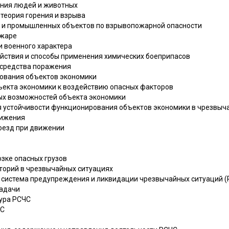
ания людей и животных
 теория горения и взрыва
в и промышленных объектов по взрывопожарной опасности
ожаре
и военного характера
действия и способы применения химических боеприпасов
 средства поражения
рования объектов экономики
бъекта экономики к воздействию опасных факторов
ных возможностей объекта экономики
я устойчивости функционирования объектов экономики в чрезвыч
вижения
поезд при движении
озке опасных грузов
иторий в чрезвычайных ситуациях
ая система предупреждения и ликвидации чрезвычайных ситуаций (
задачи
тура РСЧС
ЧС