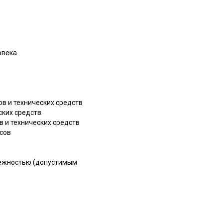
овека
в и технических средств
ских средств
в и технических средств
ссов
дежностью (допустимым