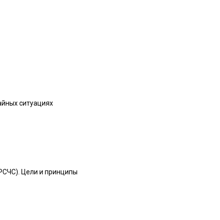
айных ситуациях
РСЧС). Цели и принципы