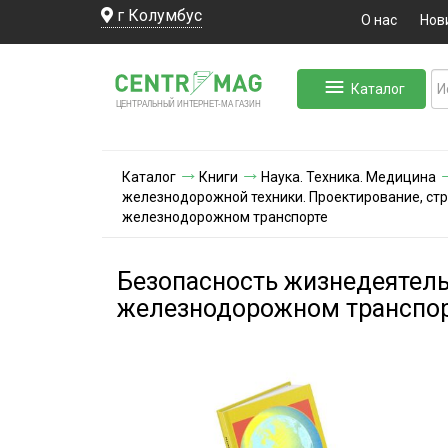
г Колумбус
О нас
Нов
Каталог
ЛЬНЫЙ ИНТЕРНЕТ-МА
ЦЕНТ
Р
А
Г
А
ЗИН
Каталог
Книги
Наука. Техника. Медицина
железнодорожной техники. Проектирование, стр
железнодорожном транспорте
Безопасность жизнедеятель
железнодорожном транспо