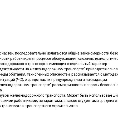
ух частей, последовательно излагаются общие закономерности бе
ности работников в процессе обслуживания сложных технологическ
езнодорожного транспорта, имеющих специальный характер.
недеятельности на железнодорожном транспорте" приводятся основ
еды обитания, техногенных опасностей, рассказывается о метода
итуаций (ЧС), о средствах их предупреждения и ликвидации.
 железнодорожном транспорте" рассматриваются вопросы безопасн
а.
вузов железнодорожного транспорта. Может быть использован ши
ескими работниками, аспирантами, а также студентами средних 
транспорта и транспортного строительства