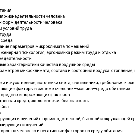
итания
вия жизнедеятельности человека
ых форм деятельности человека
и условий труда
 труда
 среда
ование параметров микроклимата помещений
инженерная психология, эргономика режим труда и отдыха
знедеятельности
вные характеристики качества воздушной среды
араметров микроклимата, состава и состояния воздуха: отопление,
ое и искусственное, источники света, светильники, требования к о
ражающие факторы в системе «человек—машина—среда обитания»
х, вредных и поражающих факторов
ственная среда, экологическая безопасность
сейна
а
изирующих излучений в производственной, бытовой и окружающей с
низирующих излучений
торов на человека и негативных факторов на среду обитания