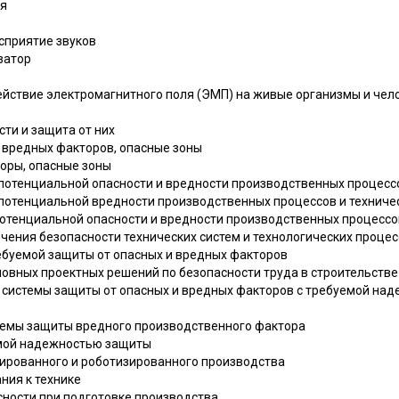
ия
осприятие звуков
затор
действие электромагнитного поля (ЭМП) на живые организмы и чел
сти и защита от них
и вредных факторов, опасные зоны
торы, опасные зоны
 потенциальной опасности и вредности производственных процессо
 потенциальной вредности производственных процессов и техниче
потенциальной опасности и вредности производственных процессо
ечения безопасности технических систем и технологических проце
ребуемой защиты от опасных и вредных факторов
сновных проектных решений по безопасности труда в строительстве
я системы защиты от опасных и вредных факторов с требуемой на
стемы защиты вредного производственного фактора
уемой надежностью защиты
зированного и роботизированного производства
ния к технике
асности при подготовке производства