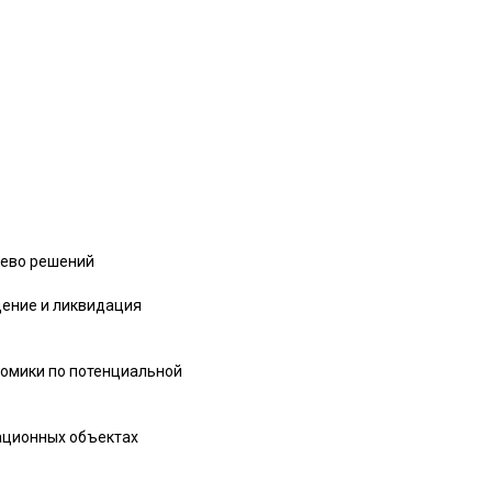
рево решений
дение и ликвидация
номики по потенциальной
иационных объектах