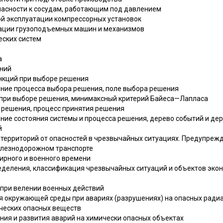
опасности к сосудам, работающим под давлением
ой эксплуатации компрессорных установок
атации грузоподъемных машин и механизмов
еских систем
а
ений
ункций при выборе решения
ление процесса выбора решения, поле выбора решения
е при выборе решения, минимаксный критерий Байеса—Лапласа
а решения, процесс принятия решения
ение состояния системы и процесса решения, дерево событий и де
й
и территорий от опасностей в чрезвычайных ситуациях. Предупреж
елезнодорожном транспорте
ирного и военного времени
пределения, классификация чрезвычайных ситуаций и объектов эко
 при велении военных действий
ния окружающей среды при авариях (разрушениях) на опасных рад
ических опасных веществ
ения и развития аварий на химически опасных объектах