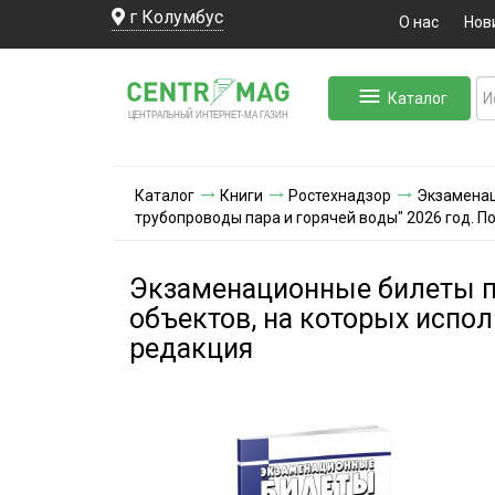
г Колумбус
О нас
Нов
Каталог
ЛЬНЫЙ ИНТЕРНЕТ-МА
ЦЕНТ
Р
А
Г
А
ЗИН
Каталог
Книги
Ростехнадзор
Экзаменац
трубопроводы пара и горячей воды" 2026 год. 
Экзаменационные билеты по
объектов, на которых испол
редакция