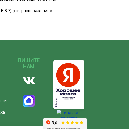
.8.7), утв. распоряжением
ПИШИТЕ
НАМ
ости
жка