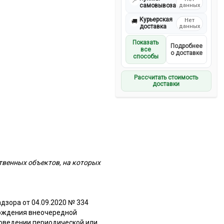
📍
самовывоза
данных
Курьерская
Нет
🚚
доставка
данных
Показать
Подробнее
все
о доставке
способы
Рассчитать стоимость
доставки
твенных объектов, на которых
дзора от 04.09.2020 № 334
охождения внеочередной
роведении периодической или