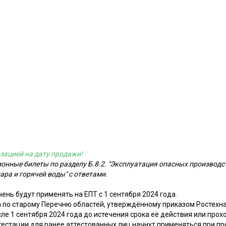
зацией на дату продажи!
онные билеты по разделу Б.8.2. "Эксплуатация опасных производс
ра и горячей воды" с ответами.
ень будут применять на ЕПТ с 1 сентября 2024 года.
 по старому Перечню областей, утверждённому приказом Ростехна
сле 1 сентября 2024 года до истечения срока её действия или пр
ттестации для ранее аттестованных лиц начнут применяться при п