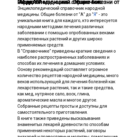
Энциклопедический справочник народной медицины. Общие болезни от "А" до "Я"
Энциклопедический справочник народной
медицины. Общие болезни от "А" до "
Я
" - это
уникальная книга для каждого, кто интересуется
народными методами лечения различных
заболевании с помощью опробованных веками
лекарственных растений и других широко
применяемых средств.
В "Справочнике" приведены краткие сведения о
наиболее распространенных заболеваниях и
способах их лечения в домашних условиях.
Основу рекомендаций составляет огромное
количество рецептов народной медицины, много
веков использующей для лечения болезней как
лекарственные растения, так и такие средства,
как мед, нутряное сало, воск, глина,
ароматические масла и многое другое.
Собранные рецепты просты и доступны для
самостоятельного приготовления.
В книге также приведены высказывания
знаменитых лекарей древности по способам
применения некоторых растений, заговоры
знахарей и православные молитвы, помогающие