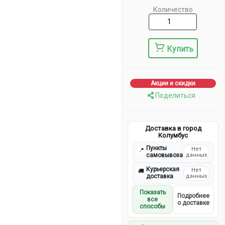
Количество
Купить
Акции и скидки
Поделиться
Доставка в город
Колумбус
Пункты
Нет
📍
самовывоза
данных
Курьерская
Нет
🚚
доставка
данных
Показать
Подробнее
все
о доставке
способы