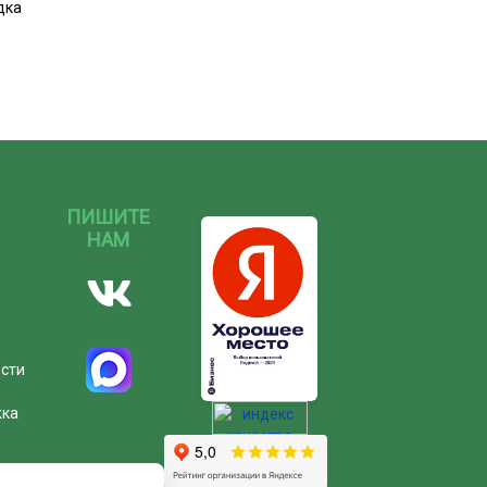
дка
ПИШИТЕ
НАМ
ости
жка