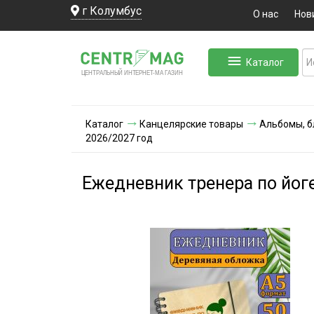
г Колумбус
О нас
Нов
Каталог
ЛЬНЫЙ ИНТЕРНЕТ-МА
ЦЕНТ
Р
А
Г
А
ЗИН
Каталог
Канцелярские товары
Альбомы, б
2026/2027 год
Ежедневник тренера по йог