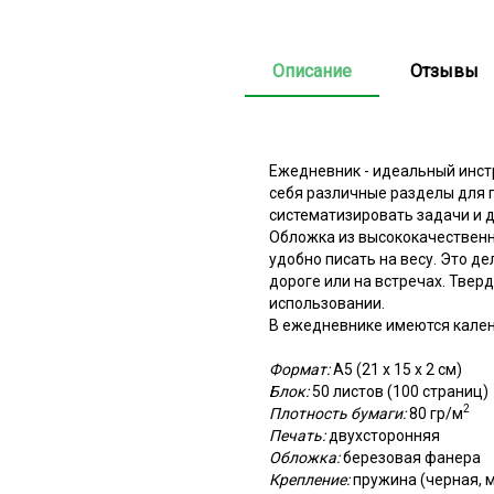
Описание
Отзывы
Ежедневник - идеальный инстр
себя различные разделы для 
систематизировать задачи и 
Обложка из высококачественн
удобно писать на весу. Это д
дороге или на встречах. Тве
использовании.
В ежедневнике имеются кален
Формат:
А5 (21 х 15 х 2 см)
Блок:
50 листов (100 страниц)
2
Плотность бумаги:
80 гр/м
Печать:
двухсторонняя
Обложка:
березовая фанера
Крепление:
пружина (черная, 