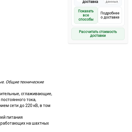
доставка
данных
Показать
Подробнее
все
о доставке
способы
Рассчитать стоимость
доставки
е. Общие технические
нительные, сглаживающие,
постоянного тока,
ем сети до 220 кВ, в том
лей питания
, работающих на шахтных