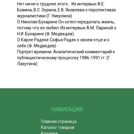
Нет ничего труднее этого... Из интервью А.Е.
Бовина, B.C. Зорина, Е.В. Яковлева о перспективах
журналистики (Г. Никулина)
О Николае Бухарине Он хотел переделать жизнь,
потому что ее любил. Из интервью А.М. Лариной о
Н.И. Бухарине (Ф. Медведев)
О Карле Радеке Софья Радек о своем отце и о
себе (Ф. Медведев)
Портрет времени. Аналитический комментарий к
публицистическому процессеу 1986-1991 гг. (Г.
Лазутина)
НАВИГАЦИЯ
Главная страница
Каталог товаров
Корзина