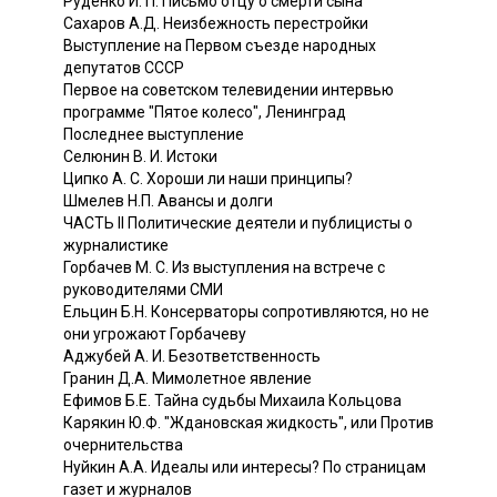
Руденко И. П. Письмо отцу о смерти сына
Сахаров А.Д. Неизбежность перестройки
Выступление на Первом съезде народных
депутатов СССР
Первое на советском телевидении интервью
программе "Пятое колесо", Ленинград
Последнее выступление
Селюнин В. И. Истоки
Ципко А. С. Хороши ли наши принципы?
Шмелев Н.П. Авансы и долги
ЧАСТЬ II Политические деятели и публицисты о
журналистике
Горбачев М. С. Из выступления на встрече с
руководителями СМИ
Ельцин Б.Н. Консерваторы сопротивляются, но не
они угрожают Горбачеву
Аджубей А. И. Безответственность
Гранин Д.А. Мимолетное явление
Ефимов Б.Е. Тайна судьбы Михаила Кольцова
Карякин Ю.Ф. "Ждановская жидкость", или Против
очернительства
Нуйкин А.А. Идеалы или интересы? По страницам
газет и журналов