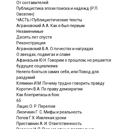
От составителей
Публицистика эпохи поиска и надежд (Р.П.
Овсепян)
ЧАСТЬ I Публицистические тексты
Аграновский А.А. Как я был первым
Незаменимые
Десять лет спустя
Реконструкция
Аграновский В.А. О почестях и наградах
О звездах, подвигах и славе
Афанасьев Ю.Н. Говорим о прошлом, но решается
будущее социализма
Нелепо бояться самих себя, или Повод для
раздумий
Клямкин И.М. Почему трудно говорить правду
Коротич В.А. По праву демократии
Как боеприпасы в бою
65
Лацис О. Р. Перелом
Лисичкин Г. С. Мифы и реальность
Попов Г.Х. Извлекая уроки
Приставкин А. И. Ответственность