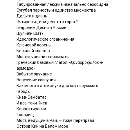
Табуированная лексика изначально безобидна
Сугубая парность и единство множества
Дельта и длань
Пятиречье, или дельта в горах?
Гидроним Десна в России
Шуя или Шат?
Идеологические ограничения
Ключевой корень
Большой кластер
Мостить значит связывать
Греческий базовый глагол: «ξυναρμόζω/сюн-
армодзо»
Забытое звучание
Невезучие созвучия
Как много в этом звуке для слуха русского
Гвоздь
Киев-Самбатас
И все-таки Киев
Корректировки
Товарищ
Мост, ведущий в Рай, — тоже переправа
Остров Кий на Белом море