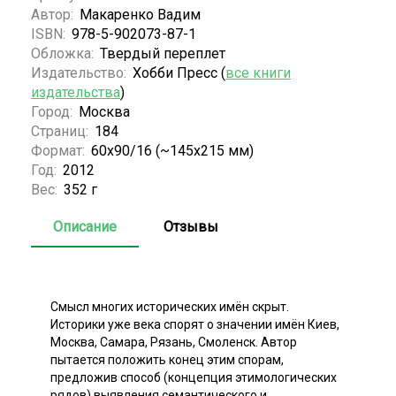
Автор:
Макаренко Вадим
ISBN:
978-5-902073-87-1
Обложка:
Твердый переплет
Издательство:
Хобби Пресс (
все книги
издательства
)
Город:
Москва
Страниц:
184
Формат:
60x90/16 (~145х215 мм)
Год:
2012
Вес:
352 г
Описание
Отзывы
Смысл многих исторических имён скрыт.
Историки уже века спорят о значении имён Киев,
Москва, Самара, Рязань, Смоленск. Автор
пытается положить конец этим спорам,
предложив способ (концепция этимологических
рядов) выявления семантического и