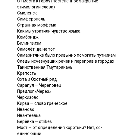
От моста к горбу (постепенное закрытие
этимологии слова)
Смоленск
Симферополь
Странная морфема
Как мы утратили чувство языка
Кембридж
Билингвизм
Самолёт, да не тот
Самаритянке было привычно помогать путникам
Следы исчезнувших речек и переправ в городах
Таинственная Тмутаракань
Крепость
Охта и Охотный ряд
Сарапул — Череповец
Предлог «Через»
Черкизово
Кирза — слово греческое
Иваново
Ивантеевка
Верёвка — strikes
Мост — от определения короткий? Нет, со-
единяющий