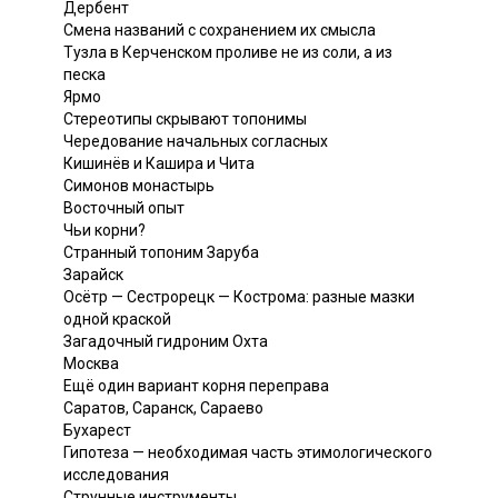
Дербент
Смена названий с сохранением их смысла
Тузла в Керченском проливе не из соли, а из
песка
Ярмо
Стереотипы скрывают топонимы
Чередование начальных согласных
Кишинёв и Кашира и Чита
Симонов монастырь
Восточный опыт
Чьи корни?
Странный топоним Заруба
Зарайск
Осётр — Сестрорецк — Кострома: разные мазки
одной краской
Загадочный гидроним Охта
Москва
Ещё один вариант корня переправа
Саратов, Саранск, Сараево
Бухарест
Гипотеза — необходимая часть этимологического
исследования
Струнные инструменты