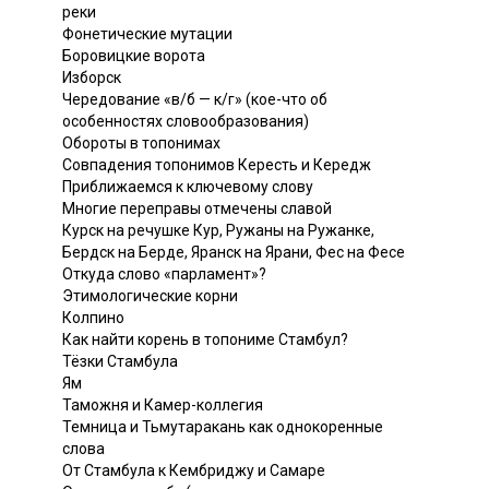
реки
Фонетические мутации
Боровицкие ворота
Изборск
Чередование «в/б — к/г» (кое-что об
особенностях словообразования)
Обороты в топонимах
Совпадения топонимов Кересть и Кередж
Приближаемся к ключевому слову
Многие переправы отмечены славой
Курск на речушке Кур, Ружаны на Ружанке,
Бердск на Берде, Яранск на Ярани, Фес на Фесе
Откуда слово «парламент»?
Этимологические корни
Колпино
Как найти корень в топониме Стамбул?
Тёзки Стамбула
Ям
Таможня и Камер-коллегия
Темница и Тьмутаракань как однокоренные
слова
От Стамбула к Кембриджу и Самаре