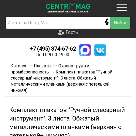
Москва
Гость
Гость
+7 (495) 374-67-62
Новинки
Пн-Пт 9:00-19:00
Условия доставки
Каталог
Плакаты
Охрана труда и
промбезопасность
Комплект плакатов "Ручной
Условия оплаты
слесарный инструмент". 3 листа. Обжатый
металлическими планками (верхняя с петелькой+
нижняя).
Контакты
Акции и скидки
Комплект плакатов "Ручной слесарный
инструмент". 3 листа. Обжатый
металлическими планками (верхняя с
петелькой+ нижняя).