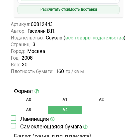
Рассчитать стоимость доставки
Артикул:
00812443
Автор:
Гасилин В.П.
Издательство:
Соуэло (
все товары издательства
)
Страниц:
3
Город:
Москва
Год:
2008
Вес:
30
Плотность бумаги:
160
гр./кв.м.
Формат
A0
A1
A2
A3
A4
Ламинация
Самоклеющаяся бумага
Багет (рама для плаката)