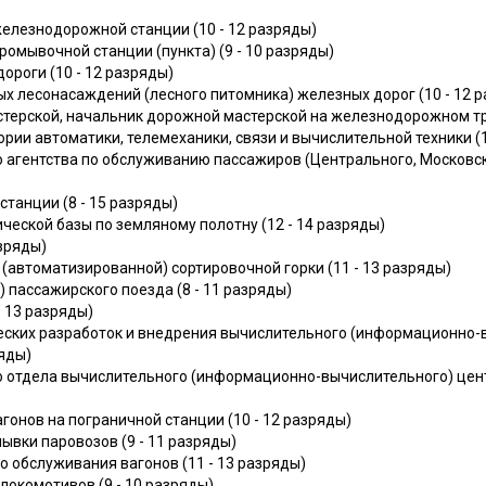
железнодорожной станции (10 - 12 разряды)
омывочной станции (пункта) (9 - 10 разряды)
ороги (10 - 12 разряды)
х лесонасаждений (лесного питомника) железных дорог (10 - 12 
терской, начальник дорожной мастерской на железнодорожном тра
ии автоматики, телемеханики, связи и вычислительной техники (1
агентства по обслуживанию пассажиров (Центрального, Московско
танции (8 - 15 разряды)
еской базы по земляному полотну (12 - 14 разряды)
азряды)
(автоматизированной) сортировочной горки (11 - 13 разряды)
 пассажирского поезда (8 - 11 разряды)
- 13 разряды)
еских разработок и внедрения вычислительного (информационно-
ряды)
 отдела вычислительного (информационно-вычислительного) центр
гонов на пограничной станции (10 - 12 разряды)
ывки паровозов (9 - 11 разряды)
о обслуживания вагонов (11 - 13 разряды)
локомотивов (9 - 10 разряды)