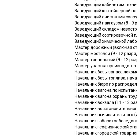
Заведующий кабинетом технич
Заведующий контейнерной пло
Заведующий очистными сооруж
Заведующий пакгаузом (8 - 9 
Заведующий складом невостре
Заведующий сортировочной пл
Заведующий химической лабор
Мастер дорожный (включая ста
Мастер мостовой (9 - 12 разря
Мастер тоннельный (9 - 12 ра
Мастер участка производства 
Начальник базы запаса локомо
Начальник базы топлива, нача
Начальник бюро по распределе
Начальник вагона по испытани
Начальник вагона охраны труд
Начальник вокзала (11 - 13 ра
Начальник восстановительного
Начальник вычислительного (
Начальник габаритообследоват
Начальник геофизической стан
Начальник городской товарно