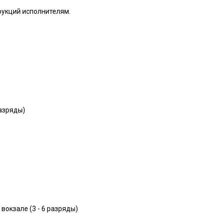
рукций исполнителям.
разряды)
окзале (3 - 6 разряды)