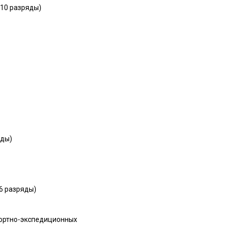
 10 разряды)
яды)
6 разряды)
портно-экспедиционных