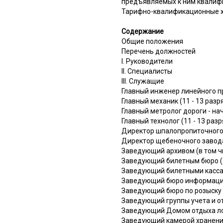
предъявляемых к ним квалиф
Тарифно-квалификационные ха
Содержание
Общие положения
Перечень должностей
I. Руководители
II. Специалисты
III. Служащие
Главный инженер линейного пр
Главный механик (11 - 13 разр
Главный метролог дороги - на
Главный технолог (11 - 13 раз
Директор шпалопропиточного 
Директор щебеночного завода 
Заведующий архивом (в том ч
Заведующий билетным бюро (7
Заведующий билетными кассам
Заведующий бюро информации 
Заведующий бюро по розыску г
Заведующий группы учета и от
Заведующий Домом отдыха лок
Заведующий камерой хранения 