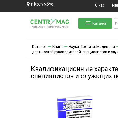
г Колумбус
О нас
Нов
Каталог
ЛЬНЫЙ ИНТЕРНЕТ-МА
ЦЕНТ
Р
А
Г
А
ЗИН
Каталог
Книги
Наука. Техника. Медицина
должностей руководителей, специалистов и сл
Квалификационные характер
специалистов и служащих п