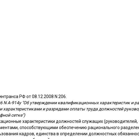
нтранса РФ от 08.12.2008 N 206.
6 N А-914у "Об утверждении квалификационных характеристик и ра
и характеристиками и разрядами оплаты труда должностей руковод
фной сетке")
ационные характеристики должностей служащих (руководителей, 
ментами, способствующими обеспечению рационального разделен
льзования кадров, единства в определении должностных обязаннос