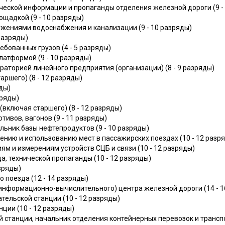
еской информации и пропаганды отделения железной дороги (9 -
щадкой (9 - 10 разряды)
ениями водоснабжения и канализации (9 - 10 разряды)
разряды)
бованных грузов (4 - 5 разряды)
атформой (9 - 10 разряды)
аторией линейного предприятия (организации) (8 - 9 разряды)
ршего) (8 - 12 разряды)
ды)
зряды)
(включая старшего) (8 - 12 разряды)
тивов, вагонов (9 - 11 разряды)
льник базы нефтепродуктов (9 - 10 разряды)
нию и использованию мест в пассажирских поездах (10 - 12 разр
ям и измерениям устройств СЦБ и связи (10 - 12 разряды)
а, технической пропаганды (10 - 12 разряды)
зряды)
 поезда (12 - 14 разряды)
информационно-вычислительного) центра железной дороги (14 - 1
ельской станции (10 - 12 разряды)
ции (10 - 12 разряды)
й станции, начальник отделения контейнерных перевозок и транс