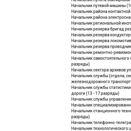
Начальник путевой машины (10
Начальник района контактной 
Начальник района электроснаб
Начальник региональной инспе
Начальник резерва бригад ре
Начальник резерва кондукторс
Начальник резерва локомотивн
Начальник резерва проводнико
Начальник ремонтно-ревизион
Начальник самостоятельного 
разряды)
Начальник сектора архивов уп
Начальник службы (отдела, се
железнодорожного транспорта 
Начальник службы статистики
дороги (13 - 17 разряды)
Начальник службы управления
Начальник специализированног
Начальник станционного техн
разряды)
Начальник телефонно-телеграф
Начальник технологического ц