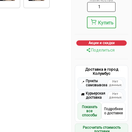
Купить
Акции и скидки
Поделиться
Доставка в город
Колумбус
Пункты
Нет
📍
самовывоза
данных
Курьерская
Нет
🚚
доставка
данных
Показать
Подробнее
все
о доставке
способы
Рассчитать стоимость
доставки