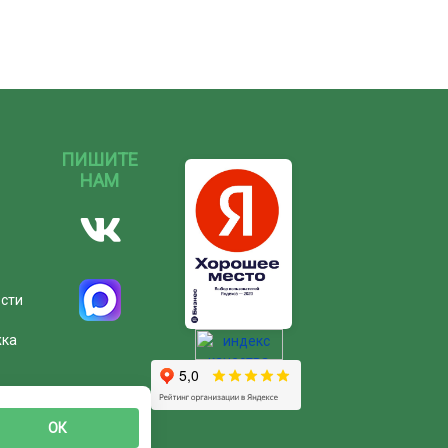
ПИШИТЕ
НАМ
ости
жка
ОК