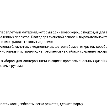
переплетный материал, который одинаково хорошо подходит для т
ативных проектов. Благодаря тканевой основе и выразительной те
о смотрится в готовых изделиях.
ения блокнотов, ежедневников, фотоальбомов, открыток, коробоч
 устойчив к истиранию, не трескается на сгибах и сохраняет акку
 выбором для мастеров, начинающих и профессиональных дизайнер
своими руками.
остойкость, гибкость, легко режется, держит форму