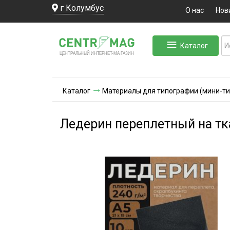
г Колумбус
О нас
Нов
Каталог
ЛЬНЫЙ ИНТЕРНЕТ-МА
ЦЕНТ
Р
А
Г
А
ЗИН
Каталог
Материалы для типографии (мини-т
Ледерин переплетный на тка