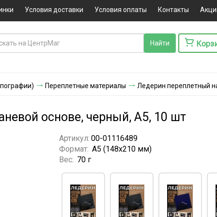
инки
Условия доставки
Условия оплаты
Контакты
Акци
Корз
ипографии)
Переплетные материалы
Ледерин переплетный на 
невой основе, черный, А5, 10 шт
Артикул:
00-01116489
Формат:
А5 (148x210 мм)
Вес:
70 г