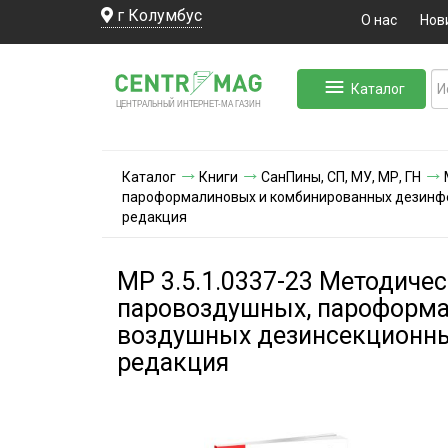
г Колумбус
О нас
Нов
Каталог
ЛЬНЫЙ ИНТЕРНЕТ-МА
ЦЕНТ
Р
А
Г
А
ЗИН
Каталог
Книги
СанПины, СП, МУ, МР, ГН
пароформалиновых и комбинированных дезинфек
редакция
МР 3.5.1.0337-23 Методиче
паровоздушных, пароформа
воздушных дезинсекционны
редакция