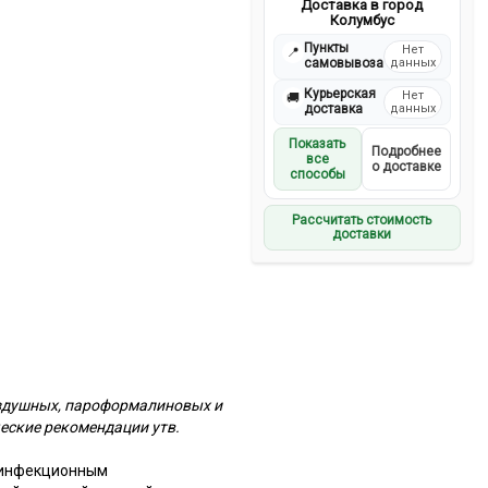
Доставка в город
Колумбус
Пункты
Нет
📍
самовывоза
данных
Курьерская
Нет
🚚
доставка
данных
Показать
Подробнее
все
о доставке
способы
Рассчитать стоимость
доставки
оздушных, пароформалиновых и
еские рекомендации утв.
зинфекционным