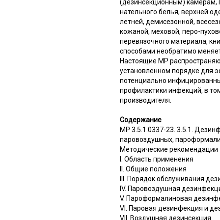
(дезинсекционным) камерам, 
нательного белья, верхней од
летней, демисезонной, всесез
кожаной, меховой, перо-пухо
перевязочного материала, кн
способами необратимо меняет 
Настоящие МР распространяю
установленном порядке для 
потенциально инфицированны
профилактики инфекций, в том
производителя.
Содержание
МР 3.5.1.0337-23. 3.5.1. Дез
паровоздушных, пароформали
Методические рекомендации
I. Область применения
II. Общие положения
III. Порядок обслуживания д
IV. Паровоздушная дезинфекц
V. Пароформалиновая дезинф
VI. Паровая дезинфекция и д
VII. Воздушная дезинсекция