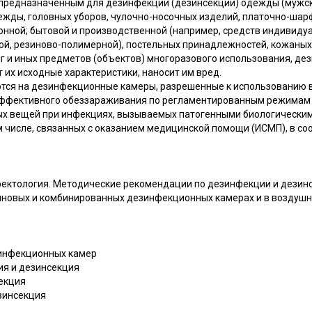
предназначенным для дезинфекции (дезинсекции) одежды (мужско
ежды, головных уборов, чулочно-носочных изделий, платочно-шарф
онной; бытовой и производственной (например, средств индивидуа
вой, резиново-полимерной), постельных принадлежностей, кожаных
иг и иных предметов (объектов) многоразового использования, д
их исходные характеристики, наносит им вред.
тся на дезинфекционные камеры, разрешенные к использованию в
эффективного обеззараживания по регламентированным режимам
х вещей при инфекциях, вызываемых патогенными биологически
 числе, связанных с оказанием медицинской помощи (ИСМП), в со
инфектология. Методические рекомендации по дезинфекции и дезин
новых и комбинированных дезинфекционных камерах и в воздушн
езинфекционных камер
ия и дезинсекция
екция
езинсекция