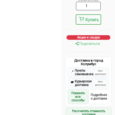
Купить
Акции и скидки
Поделиться
Доставка в город
Колумбус
Пункты
Нет
📍
самовывоза
данных
Курьерская
Нет
🚚
доставка
данных
Показать
Подробнее
все
о доставке
способы
Рассчитать стоимость
доставки