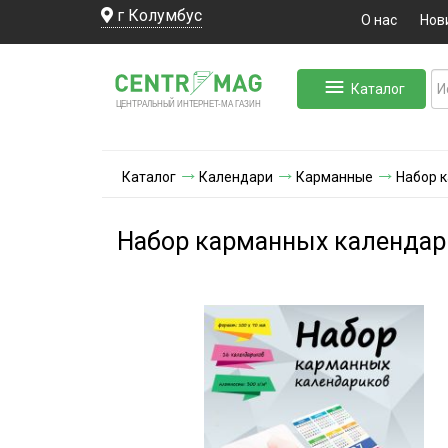
г Колумбус
О нас
Нов
Каталог
ЛЬНЫЙ ИНТЕРНЕТ-МА
ЦЕНТ
Р
А
Г
А
ЗИН
Каталог
Календари
Карманные
Набор к
Набор карманных календарик