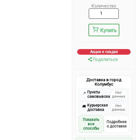
Количество
Купить
Акции и скидки
Поделиться
Доставка в город
Колумбус
Пункты
Нет
📍
самовывоза
данных
Курьерская
Нет
🚚
доставка
данных
Показать
Подробнее
все
о доставке
способы