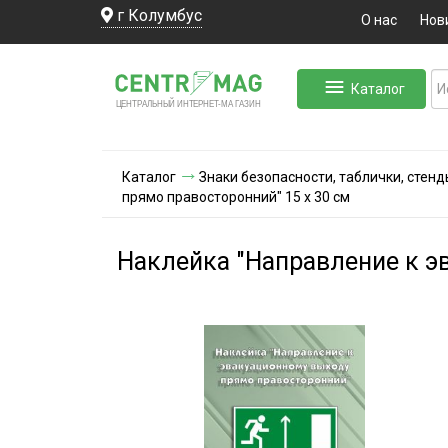
г Колумбус
О нас
Нов
Каталог
ЛЬНЫЙ ИНТЕРНЕТ-МА
ЦЕНТ
Р
А
Г
А
ЗИН
Каталог
Знаки безопасности, таблички, стенд
прямо правосторонний" 15 х 30 см
Наклейка "Направление к э