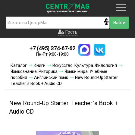
Москва
Гость
Гость
+7 (495) 374-67-62
Новинки
Пн-Пт 9:00-19:00
Условия доставки
Каталог
Книги
Искусство. Культура. Филология
Языкознание. Риторика
Языки мира. Учебные
Условия оплаты
пособия
Английский язык
New Round-Up Starter.
Teacher`s Book + Audio CD
Контакты
New Round-Up Starter. Teacher`s Book +
Акции и скидки
Audio CD