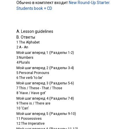
Обычно в комплект входит
New Round-Up Starter.
Students book + CD
A. Lesson guidelines
В. Ответы
1
The Alphabet
2
A
-
An
Мой шаг вперед
(Разделы
1
1-2)
3
Numbers
4
Plurals
Мой шаг вперед
(Разделы
2
3-4)
5
Personal Pronouns
6
The verb 'to be'
Мой шаг вперед
(Разделы
3
5-6)
7
This
/
These
-
That
/
Those
8
'Have
/
Have got'
Мой шаг вперед
(Разделы
4
7-8)
9
There is
/
There are
10
'Can'
Мой шаг вперед
(Разделы
5
9-10)
11
Possessives
12
The Imperative
Мой шаг вперед
(Разделы
6
11-12)