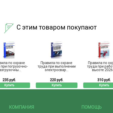
С этим товаром покупают
вила по охране
Правила по охране
Правила по ох
 при погрузочно-
труда при выполнении
труда при рабо
азгрузочны...
электросвар...
высоте 2026 .
235 руб.
220 руб.
310 руб.
Купить
Купить
Купить
КОМПАНИЯ
ПОМОЩЬ