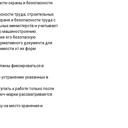
сти охраны и безопасности
сности труда, строительных
хране и безопасности труда с
ьных министерств и учитывает
по машиностроению.
ие его безопасную
ормативного документа для
имости от их форм
олжны фиксироваться в
 устранению указанных в
упать к работе только после
люч-марки рассматривается
у на место хранения и