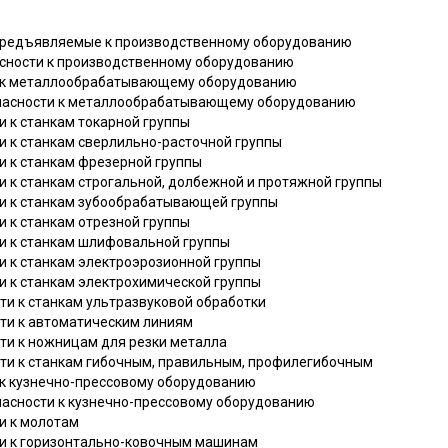
 предъявляемые к производственному оборудованию
асности к производственному оборудованию
ти к металлообрабатывающему оборудованию
зопасности к металлообрабатывающему оборудованию
ти к станкам токарной группы
ти к станкам сверлильно-расточной группы
ти к станкам фрезерной группы
ти к станкам строгальной, долбежной и протяжной группы
сти к станкам зубообрабатывающей группы
ти к станкам отрезной группы
ти к станкам шлифовальной группы
ти к станкам электроэрозионной группы
ти к станкам электрохимической группы
сти к станкам ультразвуковой обработки
сти к автоматическим линиям
сти к ножницам для резки металла
ости к станкам гибочным, правильным, профилегибочным
и к кузнечно-прессовому оборудованию
опасности к кузнечно-прессовому оборудованию
ти к молотам
сти к горизонтально-ковочным машинам