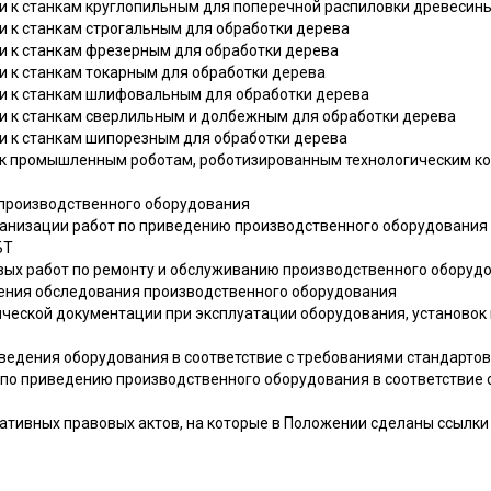
ти к станкам круглопильным для поперечной распиловки древесин
ти к станкам строгальным для обработки дерева
ти к станкам фрезерным для обработки дерева
ти к станкам токарным для обработки дерева
сти к станкам шлифовальным для обработки дерева
сти к станкам сверлильным и долбежным для обработки дерева
ти к станкам шипорезным для обработки дерева
и к промышленным роботам, роботизированным технологическим к
 производственного оборудования
ганизации работ по приведению производственного оборудования 
БТ
вых работ по ремонту и обслуживанию производственного оборуд
ения обследования производственного оборудования
ической документации при эксплуатации оборудования, установо
ведения оборудования в соответствие с требованиями стандарто
по приведению производственного оборудования в соответствие 
ативных правовых актов, на которые в Положении сделаны ссылки