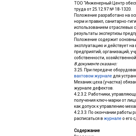
ТОО "Инженерный Центр обесп
труда от 25.12.97 № 18-1320.
Положение разработано на ос
норм и правил, санитарно-гиг
использованием отраслевых с
результаты экспертизы предп
Положение содержит основны
эксплуатацию и действует на
предприятий, организаций, у
собственности, хозяйственно
В документе сказано:
3.25. При передаче оборудов
вахтовом журнале
для устран
Механик цеха (участка) обяз
журнале дефектов.
4.2.3.2. Работники, управляю
получения ключ-марки от лица
как допуск к управлению мех
4.2.3.3. По окончании работы
расписаться в
журнале
о его с
Содержание