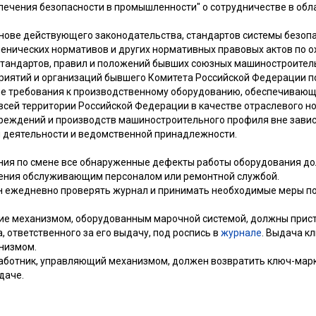
ечения безопасности в промышленности" о сотрудничестве в обла
нове действующего законодательства, стандартов системы безопа
иенических нормативов и других нормативных правовых актов по о
тандартов, правил и положений бывших союзных машиностроител
риятий и организаций бывшего Комитета Российской Федерации 
е требования к производственному оборудованию, обеспечивающ
 всей территории Российской Федерации в качестве отраслевого н
чреждений и производств машиностроительного профиля вне завис
й деятельности и ведомственной принадлежности.
ания по смене все обнаруженные дефекты работы оборудования д
ения обслуживающим персоналом или ремонтной службой.
ан ежедневно проверять журнал и принимать необходимые меры по
щие механизмом, оборудованным марочной системой, должны прист
, ответственного за его выдачу, под роспись в
журнале
. Выдача к
анизмом.
 работник, управляющий механизмом, должен возвратить ключ-марк
даче.