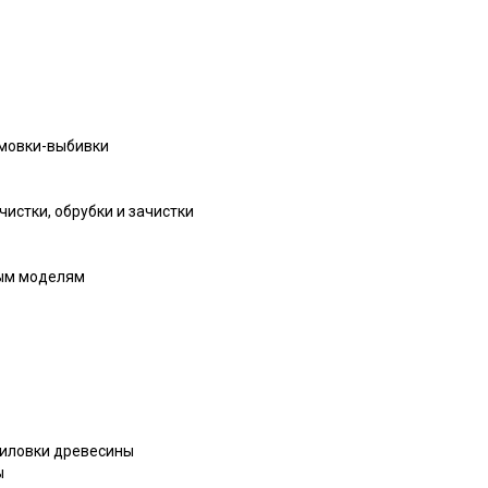
рмовки-выбивки
истки, обрубки и зачистки
ным моделям
пиловки древесины
ы