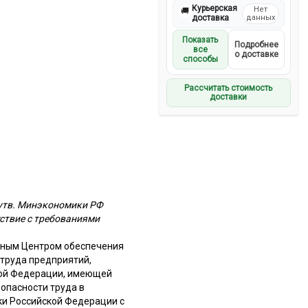
Курьерская
Нет
🚚
доставка
данных
Показать
Подробнее
все
о доставке
способы
Рассчитать стоимость
доставки
 утв. Минэкономики РФ
тствие с требованиями
рным Центром обеспечения
 труда предприятий,
кой Федерации, имеющей
опасности труда в
и Российской Федерации с