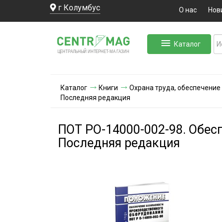
г Колумбус
О нас
Нов
Каталог
ЛЬНЫЙ ИНТЕРНЕТ-МА
ЦЕНТ
Р
А
Г
А
ЗИН
Каталог
Книги
Охрана труда, обеспечение
Последняя редакция
ПОТ РО-14000-002-98. Обес
Последняя редакция