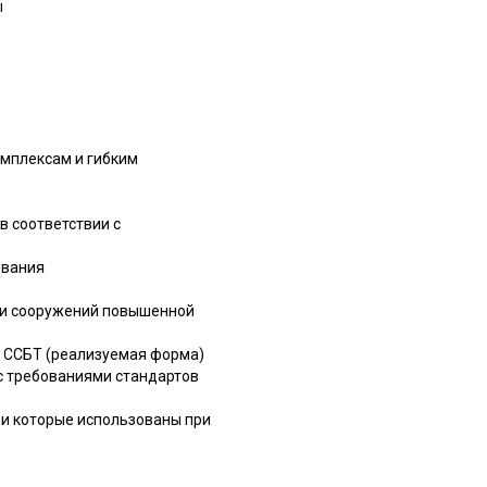
ы
омплексам и гибким
в соответствии с
ования
к и сооружений повышенной
в ССБТ (реализуемая форма)
с требованиями стандартов
 и которые использованы при