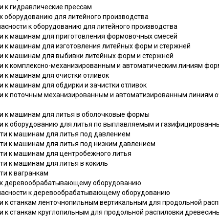
ти к гидравлические прессам
 к оборудованию для литейного производства
пасности к оборудованию для литейного производства
сти к машинам для приготовления формовочных смесей
ти к машинам для изготовления литейных форм и стержней
ти к машинам для выбивки литейных форм и стержней
сти к комплексно-механизированным и автоматическим линиям фо
ти к машинам для очистки отливок
ти к машинам для обдирки и зачистки отливок
ти к поточным механизированным и автоматизированным линиям оч
ти к машинам для литья в оболочковые формы
сти к оборудованию для литья по выплавляемым и газифицирован
сти к машинам для литья под давлением
сти к машинам для литья под низким давлением
сти к машинам для центробежного литья
сти к машинам для литья в кокиль
сти к вагранкам
ти к деревообрабатывающему оборудованию
зопасности к деревообрабатывающему оборудованию
сти к станкам ленточнопильным вертикальным для продольной рас
сти к станкам круглопильным для продольной распиловки древесин