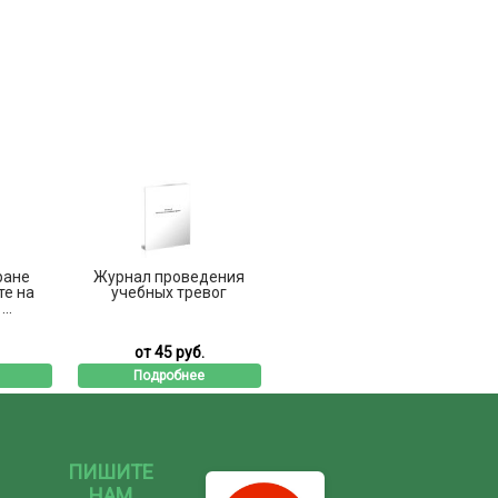
ране
Журнал проведения
те на
учебных тревог
..
от 45 руб.
Подробнее
ПИШИТЕ
НАМ