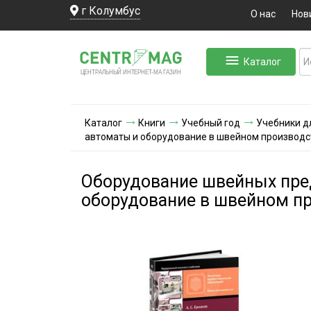
г Колумбус
О нас
Нов
Каталог
ЛЬНЫЙ ИНТЕРНЕТ-МА
ЦЕНТ
Р
А
Г
А
ЗИН
Каталог
Книги
Учебный год
Учебники д
автоматы и оборудование в швейном производс
Оборудование швейных предп
оборудование в швейном п