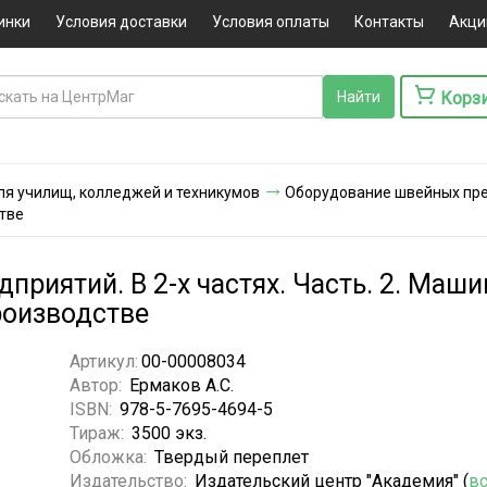
инки
Условия доставки
Условия оплаты
Контакты
Акци
Корз
ля училищ, колледжей и техникумов
Оборудование швейных предп
тве
риятий. В 2-х частях. Часть. 2. Маш
роизводстве
Артикул:
00-00008034
Автор:
Ермаков А.С.
ISBN:
978-5-7695-4694-5
Тираж:
3500 экз.
Обложка:
Твердый переплет
Издательство:
Издательский центр "Академия" (
вс