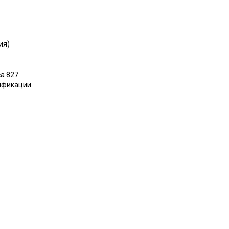
ия)
а 827
дификации