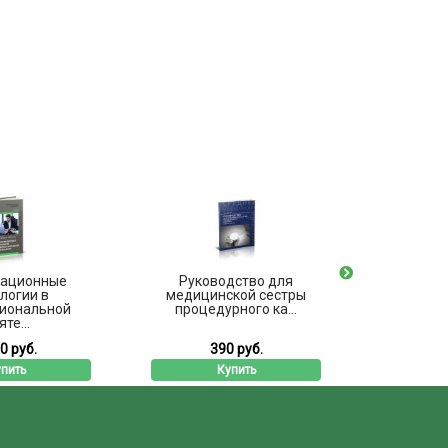
ационные
Руководство для
Макет
логии в
медицинской сестры
бумаг
иональной
процедурного ка...
те...
0 руб.
390 руб.
5
пить
Купить