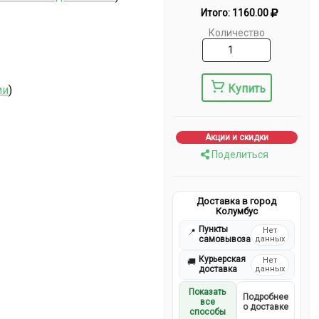
Итого:
1160.00
Количество
Купить
ии
)
Акции и скидки
Поделиться
Доставка в город
Колумбус
Пункты
Нет
📍
самовывоза
данных
Курьерская
Нет
🚚
доставка
данных
Показать
Подробнее
все
о доставке
способы