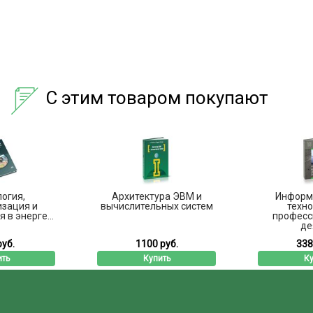
С этим товаром покупают
огия,
Архитектура ЭВМ и
Информ
изация и
вычислительных систем
техно
 в энерге...
професс
дея
руб.
1100 руб.
338
ить
Купить
Ку