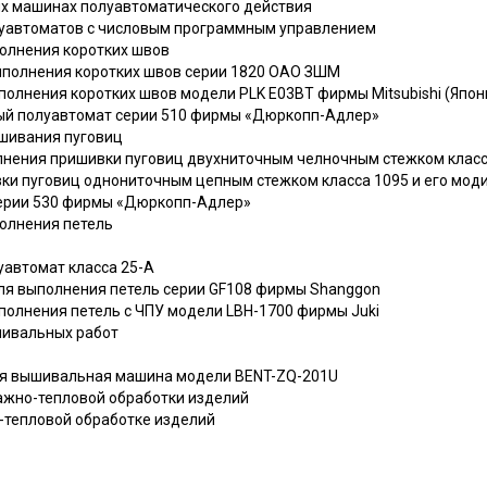
ых машинах полуавтоматического действия
луавтоматов с числовым программным управлением
олнения коротких швов
ыполнения коротких швов серии 1820 ОАО ЗШМ
полнения коротких швов модели PLK Е03ВТ фирмы Mitsubishi (Япон
ный полуавтомат серии 510 фирмы «Дюркопп-Адлер»
шивания пуговиц
олнения пришивки пуговиц двухниточным челночным стежком класс
ивки пуговиц однониточным цепным стежком класса 1095 и его мо
серии 530 фирмы «Дюркопп-Адлер»
олнения петель
уавтомат класса 25-А
для выполнения петель серии GF108 фирмы Shanggon
полнения петель с ЧПУ модели LBH-1700 фирмы Juki
шивальных работ
ная вышивальная машина модели BENT-ZQ-201U
лажно-тепловой обработки изделий
о-тепловой обработке изделий