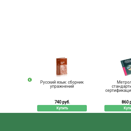
ние из
Русский язык: сборник
Метрол
артона
упражнений
стандарт
сертификация
б.
740 руб.
860 
ь
Купить
Куп