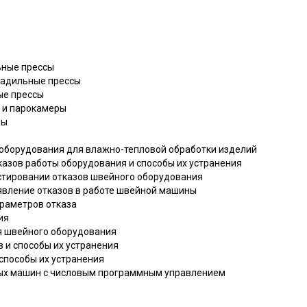
ьные прессы
гладильные прессы
ые прессы
 и парокамеры
ны
а оборудования для влажно-тепловой обработки изделий
казов работы оборудования и способы их устранения
остировании отказов швейного оборудования
оявление отказов в работе швейной машины
араметров отказа
ия
я швейного оборудования
в и способы их устранения
 способы их устранения
ных машин с числовым программным управлением