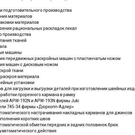
 и подготовительного производства
ения материалов
раковки материалов
роения рациональных раскладок лекал
го производства
илания тканей
иала
ные машины
тация передвижных раскройных машин с пластинчатым ножом
ация машин с дисковым ножом
скрой ткани
я раскроя материала
вейные установки
в для загрузки и выгрузки деталей при изготовлении швейных из
бработки прорезного кармана в рамку
делей APW-192N и APW-193N фирмы Juki
дели 745-34 фирмы «Дюркопп-Адлер»
автоматического настрачивания накладных карманов для джинсов
ыполнения коротких швов
втоматической обметки передних и задних половинок брюк
уавтоматического действия