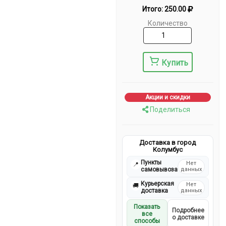
Итого:
250.00
Количество
Купить
Акции и скидки
Поделиться
Доставка в город
Колумбус
Пункты
Нет
📍
самовывоза
данных
Курьерская
Нет
🚚
доставка
данных
Показать
Подробнее
все
о доставке
способы