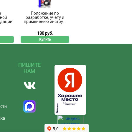
е
Положение по
ной
разработке, учету и
ндации
применению инстру...
180 руб.
Купить
ПИШИТЕ
НАМ
ости
жка