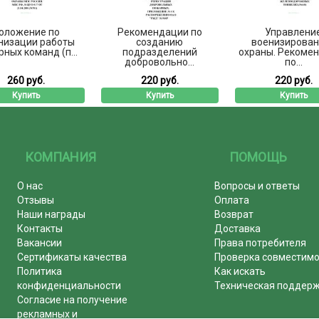
оложение по
Рекомендации по
Управлени
низации работы
созданию
военизирован
ных команд (п...
подразделений
охраны. Рекоме
добровольно...
по...
260 руб.
220 руб.
220 руб.
Купить
Купить
Купить
КОМПАНИЯ
ПОМОЩЬ
О нас
Вопросы и ответы
Отзывы
Оплата
Наши награды
Возврат
Контакты
Доставка
Вакансии
Права потребителя
Сертификаты качества
Проверка совместим
Политика
Как искать
конфиденциальности
Техническая поддер
Согласие на получение
рекламных и