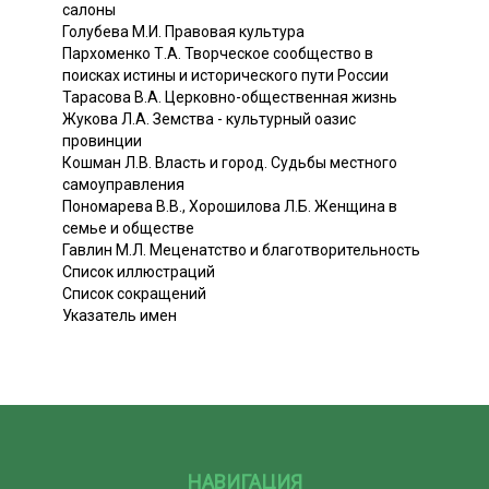
салоны
Голубева М.И. Правовая культура
Пархоменко Т.А. Творческое сообщество в
поисках истины и исторического пути России
Тарасова В.А. Церковно-общественная жизнь
Жукова Л.А. Земства - культурный оазис
провинции
Кошман Л.В. Власть и город. Судьбы местного
самоуправления
Пономарева В.В., Хорошилова Л.Б. Женщина в
семье и обществе
Гавлин М.Л. Меценатство и благотворительность
Список иллюстраций
Список сокращений
Указатель имен
НАВИГАЦИЯ