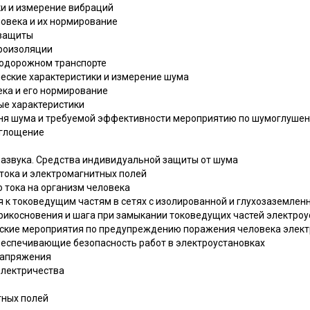
ки и измерение вибраций
ловека и их нормирование
озащиты
броизоляции
нодорожном транспорте
ческие характеристики и измерение шума
ека и его нормирование
ые характеристики
вня шума и требуемой эффективности мероприятию по шумоглуше
оглощение
фразвука. Средства индивидуальной защиты от шума
 тока и электромагнитных полей
о тока на организм человека
я к токоведущим частям в сетях с изолированной и глухозаземле
прикосновения и шага при замыкании токоведущих частей электро
еские мероприятия по предупреждению поражения человека элек
обеспечивающие безопасность работ в электроустановках
 напряжения
 электричества
тных полей