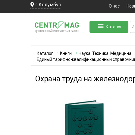
г Колумбус
О нас
Нов
Каталог
ЛЬНЫЙ ИНТЕРНЕТ-МА
ЦЕНТ
Р
А
Г
А
ЗИН
Каталог
Книги
Наука. Техника. Медицина
Единый тарифно-квалификационный справочник
Охрана труда на железнодо