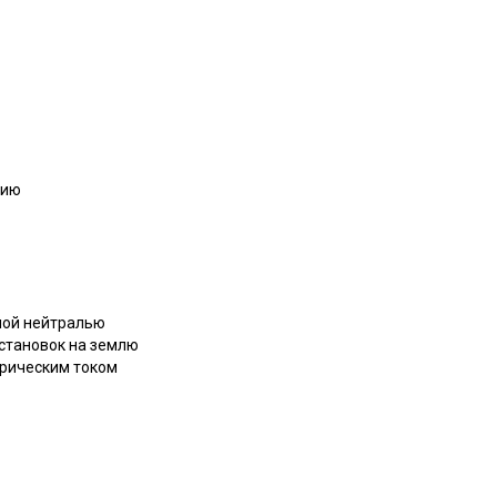
нию
нной нейтралью
установок на землю
трическим током