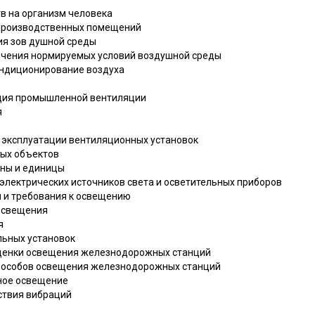
в на организм человека
 производственных помещений
ия зов душной среды
печения нормируемых условий воздушной среды
кондиционирование воздуха
ация промышленной вентиляции
я
 и эксплуатации вентиляционных установок
ных объектов
ины и единицы
 электрических источников света и осветительных приборов
я и требования к освещению
освещения
я
льных установок
 оценки освещения железнодорожных станций
способов освещения железнодорожных станций
нное освещение
ствия вибраций