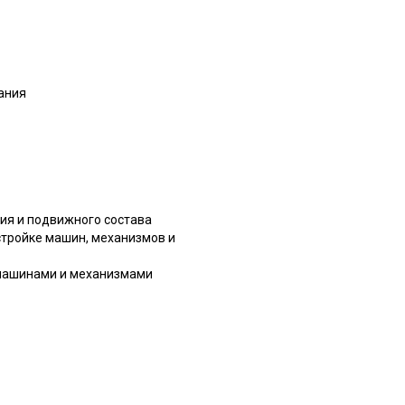
вания
ия и подвижного состава
стройке машин, механизмов и
 машинами и механизмами