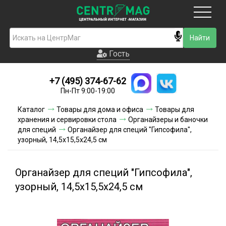
Москва
Гость
Гость
+7 (495) 374-67-62
Новинки
Пн-Пт 9:00-19:00
Условия доставки
Каталог
Товары для дома и офиса
Товары для
хранения и сервировки стола
Органайзеры и баночки
Условия оплаты
для специй
Органайзер для специй "Гипсофила",
узорный, 14,5х15,5х24,5 см
Контакты
Органайзер для специй "Гипсофила",
Акции и скидки
узорный, 14,5х15,5х24,5 см