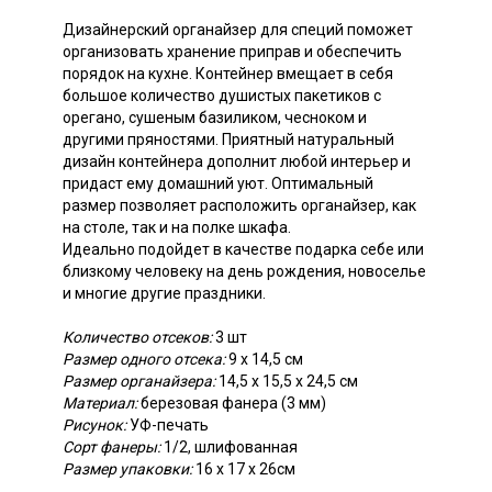
Дизайнерский органайзер для специй поможет
организовать хранение приправ и обеспечить
порядок на кухне. Контейнер вмещает в себя
большое количество душистых пакетиков с
орегано, сушеным базиликом, чесноком и
другими пряностями. Приятный натуральный
дизайн контейнера дополнит любой интерьер и
придаст ему домашний уют. Оптимальный
размер позволяет расположить органайзер, как
на столе, так и на полке шкафа.
Идеально подойдет в качестве подарка себе или
близкому человеку на день рождения, новоселье
и многие другие праздники.
Количество отсеков:
3 шт
Размер одного отсека:
9 х 14,5 см
Размер органайзера:
14,5 х 15,5 х 24,5 см
Материал:
березовая фанера (3 мм)
Рисунок:
УФ-печать
Сорт фанеры:
1/2, шлифованная
Размер упаковки:
16 х 17 х 26см