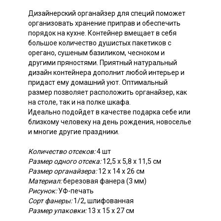
Дизайнерский органайзер для специй поможет
организовать хранение приправ и обеспечить
порядок на кухне. Контейнер вмещает в себя
большое количество душистых пакетиков с
орегано, сушеным базиликом, чесноком и
другими пряностями. Приятный натуральный
дизайн контейнера дополнит любой интерьер и
придаст ему домашний уют. Оптимальный
размер позволяет расположить органайзер, как
на столе, так и на полке шкафа.
Идеально подойдет в качестве подарка себе или
близкому человеку на день рождения, новоселье
и многие другие праздники.
Количество отсеков:
4 шт
Размер одного отсека:
12,5 х 5,8 х 11,5 см
Размер органайзера:
12 х 14 х 26 см
Материал:
березовая фанера (3 мм)
Рисунок:
УФ-печать
Сорт фанеры:
1/2, шлифованная
Размер упаковки:
13 х 15 х 27 см