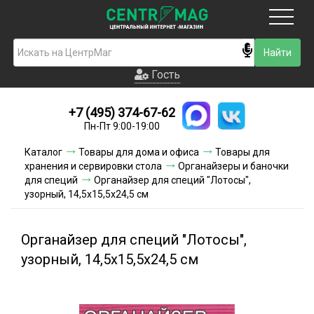
Москва
Гость
Гость
+7 (495) 374-67-62
Новинки
Пн-Пт 9:00-19:00
Условия доставки
Каталог
Товары для дома и офиса
Товары для
хранения и сервировки стола
Органайзеры и баночки
Условия оплаты
для специй
Органайзер для специй "Лотосы",
узорный, 14,5х15,5х24,5 см
Контакты
Органайзер для специй "Лотосы",
Акции и скидки
узорный, 14,5х15,5х24,5 см