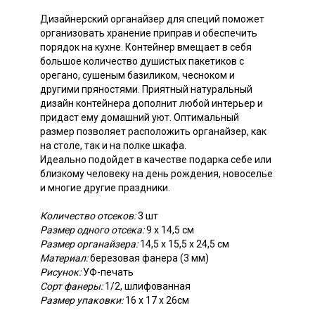
Дизайнерский органайзер для специй поможет
организовать хранение приправ и обеспечить
порядок на кухне. Контейнер вмещает в себя
большое количество душистых пакетиков с
орегано, сушеным базиликом, чесноком и
другими пряностями. Приятный натуральный
дизайн контейнера дополнит любой интерьер и
придаст ему домашний уют. Оптимальный
размер позволяет расположить органайзер, как
на столе, так и на полке шкафа.
Идеально подойдет в качестве подарка себе или
близкому человеку на день рождения, новоселье
и многие другие праздники.
Количество отсеков:
3 шт
Размер одного отсека:
9 х 14,5 см
Размер органайзера:
14,5 х 15,5 х 24,5 см
Материал:
березовая фанера (3 мм)
Рисунок:
УФ-печать
Сорт фанеры:
1/2, шлифованная
Размер упаковки:
16 х 17 х 26см