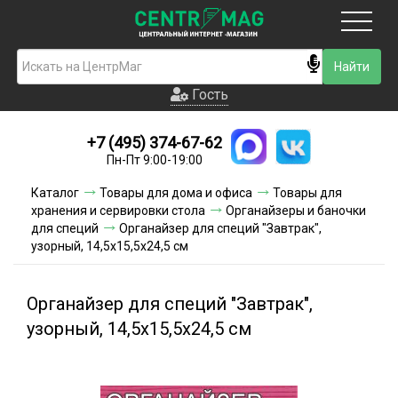
Москва
Гость
Гость
+7 (495) 374-67-62
Новинки
Пн-Пт 9:00-19:00
Условия доставки
Каталог
Товары для дома и офиса
Товары для
хранения и сервировки стола
Органайзеры и баночки
Условия оплаты
для специй
Органайзер для специй "Завтрак",
узорный, 14,5х15,5х24,5 см
Контакты
Органайзер для специй "Завтрак",
Акции и скидки
узорный, 14,5х15,5х24,5 см