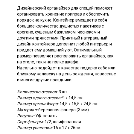
Дизайнерский органайзер для специй поможет
организовать хранение приправ и обеспечить
порядок на кухне. Контейнер вмещает в себя
большое количество душистых пакетиков с
орегано, сушеным базиликом, чесноком и
другими пряностями. Приятный натуральный
дизайн контейнера дополнит любой интерьер и
придаст ему домашний уют. Оптимальный
размер позволяет расположить органайзер, как
на столе, так и на полке шкафа.
Идеально подойдет в качестве подарка себе или
близкому человеку на день рождения, новоселье
и многие другие праздники.
Количество отсеков:
3 шт
Размер одного отсека:
9 х 14,5 см
Размер органайзера:
14,5 х 15,5 х 24,5 см
Материал:
березовая фанера (3 мм)
Рисунок:
УФ-печать
Сорт фанеры:
1/2, шлифованная
Размер упаковки:
16 х 17 х 26см