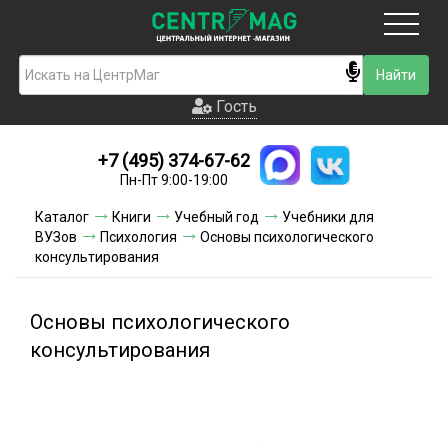
Москва
Гость
Гость
+7 (495) 374-67-62
Новинки
Пн-Пт 9:00-19:00
Условия доставки
Каталог
Книги
Учебный год
Учебники для
ВУЗов
Психология
Основы психологического
Условия оплаты
консультирования
Контакты
Основы психологического
Акции и скидки
консультирования