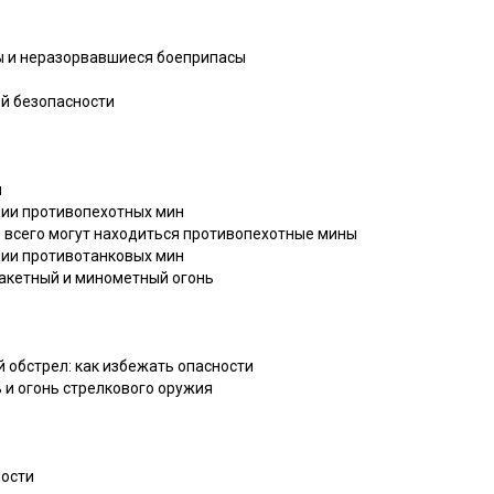
ы и неразорвавшиеся боеприпасы
ей безопасности
и
нии противопехотных мин
е всего могут находиться противопехотные мины
нии противотанковых мин
ракетный и минометный огонь
 обстрел: как избежать опасности
 и огонь стрелкового оружия
ности