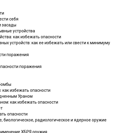
ти
вести себя
м засады
ывные устройства
ства: как избежать опасности
ых устройств: как ее избежать или свести к минимуму
ости поражения
опасности поражения
бомбы
 как избежать опасности
едненным Ураном
ном: как избежать опасности
ет
ать опасности
е, биологическое, радиологическое и ядерное оружие
применение ХБРЯ оружия