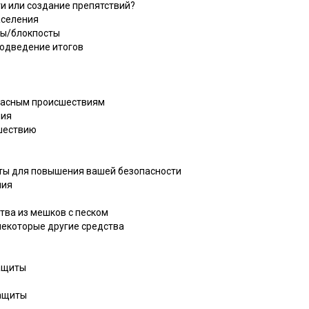
и или создание препятствий?
аселения
ты/блокпосты
подведение итогов
опасным происшествиям
ния
сшествию
ты для повышения вашей безопасности
ния
тва из мешков с песком
некоторые другие средства
защиты
защиты