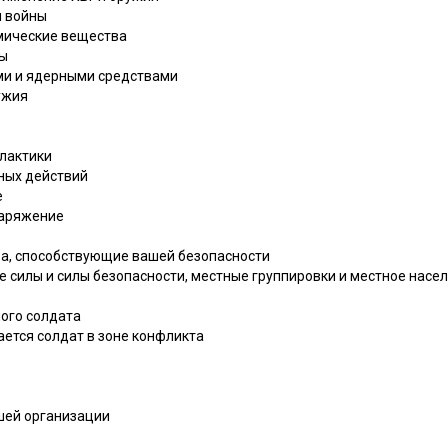
я войны
мические вещества
ны
ми и ядерными средствами
ужия
лактики
ных действий
е
наряжение
ра, способствующие вашей безопасности
 силы и силы безопасности, местные группировки и местное насел
ого солдата
ается солдат в зоне конфликта
шей организации