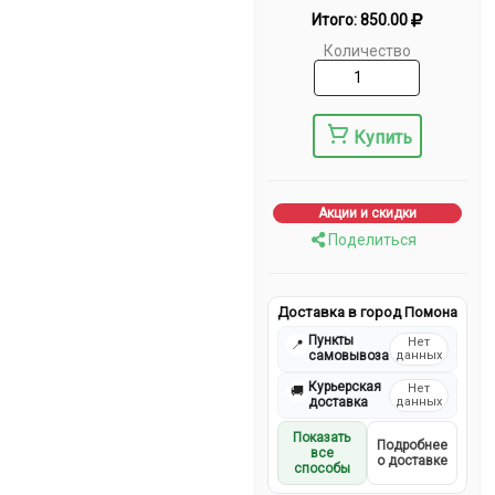
Итого:
850.00
Количество
Купить
Акции и скидки
Поделиться
Доставка в город Помона
Пункты
Нет
📍
самовывоза
данных
Курьерская
Нет
🚚
доставка
данных
Показать
Подробнее
все
о доставке
способы