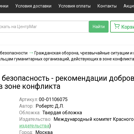
инки
Условия доставки
Условия оплаты
Контакты
Акци
Корз
 безопасности
Гражданская оборона, чрезвычайные ситуации и
ольцам гуманитарных организаций, действующих в зоне конфликт
и безопасность - рекомендации добр
в зоне конфликта
Артикул:
00-01106075
Автор:
Робертс Д.Л.
Обложка:
Твердая обложка
Издательство:
Международный комитет Красного 
издательства
)
Город:
Москва