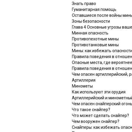
Знать право
Гуманитарная помощь
Оставшиеся после войны мин
Зоны безопасности
Глава 4 Основные угрозы ваш
Минная опасность
Противопехотные мины
Противотанковые мины
Мины: как избежать опасност
Правила поведения в отноше
Опасные места, где вероятне
Правила поведения в отноше
Чем опасен артиллерийский, 
Артиллерия
Минометы
Как используют эти орудия
Артиллерийский и минометный
Чем опасен снайперский огонь
Что такое снайпер?
Что может сделать снайпер?
Чем вооружен снайпер?
Снайперы: как избежать опас