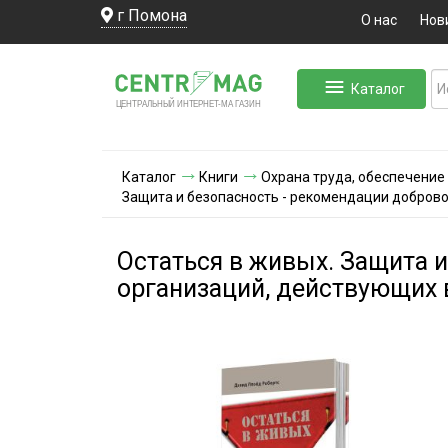
г Помона
О нас
Нов
Каталог
ЛЬНЫЙ ИНТЕРНЕТ-МА
ЦЕНТ
Р
А
Г
А
ЗИН
Каталог
Книги
Охрана труда, обеспечение
Защита и безопасность - рекомендации добров
Остаться в живых. Защита 
организаций, действующих 