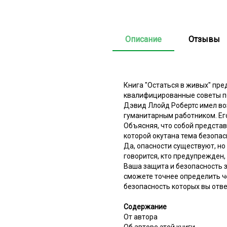
Описание
Отзывы
Книга "Остаться в живых" пр
квалифицированные советы по
Дэвид Ллойд Робертс имел во
гуманитарным работником. Его
Объясняя, что собой предста
которой окутана тема безопас
Да, опасности существуют, но
говорится, кто предупрежден,
Ваша защита и безопасность з
сможете точнее определить че
безопасность которых вы отве
Содержание
От автора
Об авторе этой книги