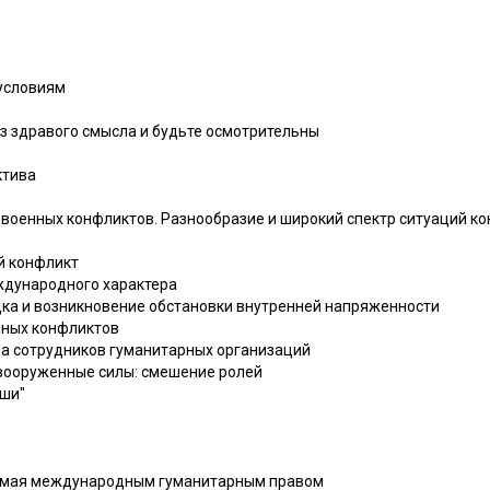
условиям
з здравого смысла и будьте осмотрительны
ктива
 военных конфликтов. Разнообразие и широкий спектр ситуаций ко
 конфликт
дународного характера
ка и возникновение обстановки внутренней напряженности
нных конфликтов
а сотрудников гуманитарных организаций
вооруженные силы: смешение ролей
уши"
яемая международным гуманитарным правом