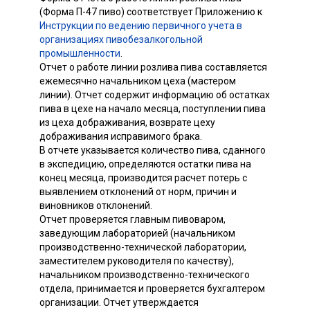
(Форма П-47 пиво) соответствует Приложению к
Инструкции по ведению первичного учета в
организациях пивобезалкогольной
промышленности
.
Отчет о работе линии розлива пива составляется
ежемесячно начальником цеха (мастером
линии). Отчет содержит информацию об остатках
пива в цехе на начало месяца, поступлении пива
из цеха дображивания, возврате цеху
дображивания исправимого брака.
В отчете указывается количество пива, сданного
в экспедицию, определяются остатки пива на
конец месяца, производится расчет потерь с
выявлением отклонений от норм, причин и
виновников отклонений.
Отчет проверяется главным пивоваром,
заведующим лабораторией (начальником
производственно-технической лаборатории,
заместителем руководителя по качеству),
начальником производственно-технического
отдела, принимается и проверяется бухгалтером
организации. Отчет утверждается