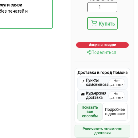
луги связи
без печатей и
Купить
Акции и скидки
Поделиться
Доставка в город Помона
Пункты
Нет
📍
самовывоза
данных
Курьерская
Нет
🚚
доставка
данных
Показать
Подробнее
все
о доставке
способы
Рассчитать стоимость
доставки