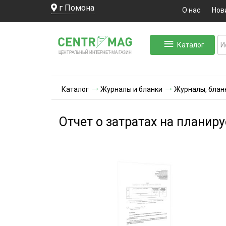
г Помона
О нас
Нов
Каталог
ЛЬНЫЙ ИНТЕРНЕТ-МА
ЦЕНТ
Р
А
Г
А
ЗИН
Каталог
Журналы и бланки
Журналы, блан
Отчет о затратах на планир