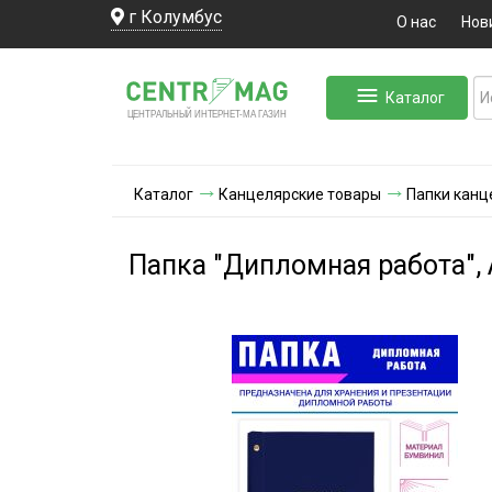
г Колумбус
О нас
Нов
Каталог
ЛЬНЫЙ ИНТЕРНЕТ-МА
ЦЕНТ
Р
А
Г
А
ЗИН
Каталог
Канцелярские товары
Папки канц
Папка "Дипломная работа", 