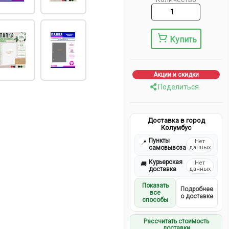
Купить
Акции и скидки
Поделиться
Доставка в город
Колумбус
Пункты
Нет
📍
самовывоза
данных
Курьерская
Нет
🚚
доставка
данных
Показать
Подробнее
все
о доставке
способы
Рассчитать стоимость
доставки