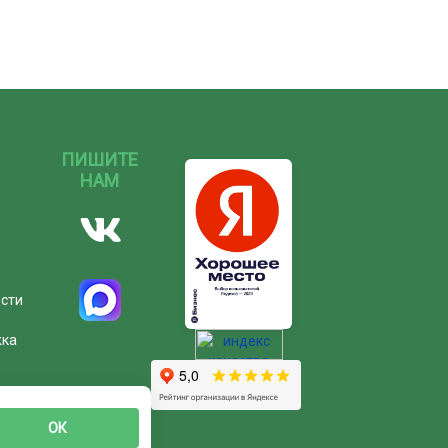
ПИШИТЕ
НАМ
ости
жка
ОК