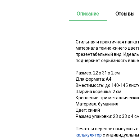
Описание
Отзывы
Стильная и практичная папка
материала темно-синего цвет
презентабельный вид. Идеаль
подчеркнет серьёзность ваше
Размер: 22 х 31 х 2 см
Для формата: А4
Вместимость: до 140-145 лист
Ширина корешка: 2 см
Крепление: три металлически
Материал: бумвинил
Цвет: синий
Размер упаковки: 23 х 33 х 4 с
Печать и переплет выпускных
калькулятор
с индивидуальны