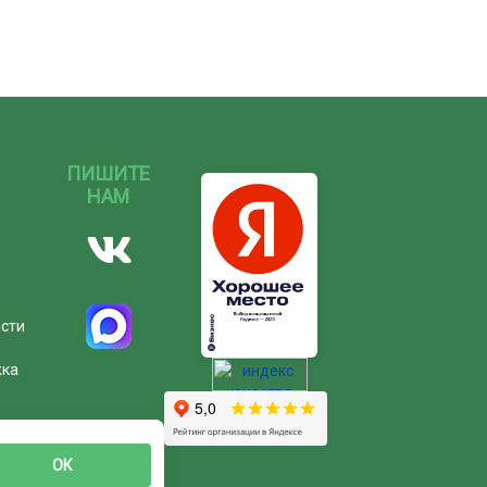
ПИШИТЕ
НАМ
ости
жка
ОК