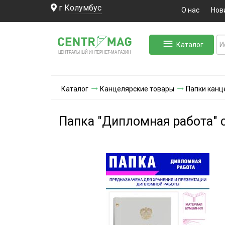
г Колумбус
О нас
Нов
Каталог
ЛЬНЫЙ ИНТЕРНЕТ-МА
ЦЕНТ
Р
А
Г
А
ЗИН
Каталог
Канцелярские товары
Папки канц
Папка "Дипломная работа" с