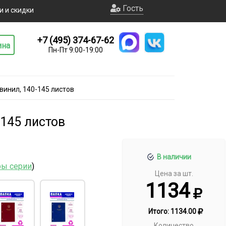
Гость
и и скидки
+7 (495) 374-67-62
ина
Пн-Пт 9:00-19:00
винил, 140-145 листов
-145 листов
В наличии
ры серии
)
Цена за шт.
1134
Итого:
1134.00
Количество