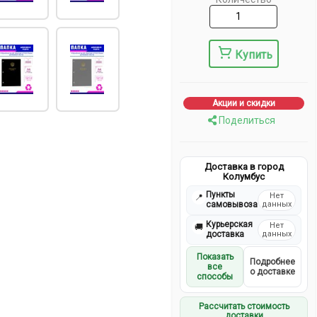
Купить
Акции и скидки
Поделиться
Доставка в город
Колумбус
Пункты
Нет
📍
самовывоза
данных
Курьерская
Нет
🚚
доставка
данных
Показать
Подробнее
все
о доставке
способы
Рассчитать стоимость
доставки