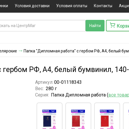
инки
Условия доставки
Условия оплаты
Контакты
Акци
Корз
елярские
Папка "Дипломная работа" с гербом РФ, А4, белый бум
 гербом РФ, А4, белый бумвинил, 140
Артикул:
00-01118343
Вес:
280 г
Серия:
Папка Дипломная работа (
все това