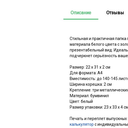
Описание
Отзывы
Стильная и практичная папка
материала белого цвета с зо
презентабельный вид. Идеаль
подчеркнет серьёзность ваше
Размер: 22 х 31 х 2 см
Для формата: А4
Вместимость: до 140-145 лист
Ширина корешка: 2 см
Крепление: три металлически
Материал: бумвинил
Цвет: белый
Размер упаковки: 23 х 33 х 4 с
Печать и переплет выпускных
калькулятор
с индивидуальны