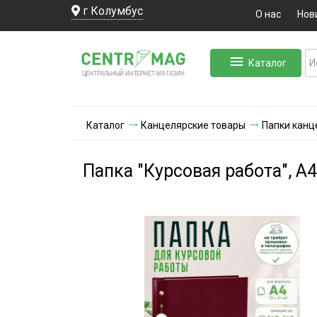
г Колумбус
О нас
Нов
Каталог
ЛЬНЫЙ ИНТЕРНЕТ-МА
ЦЕНТ
Р
А
Г
А
ЗИН
Каталог
Канцелярские товары
Папки канц
Папка "Курсовая работа", А