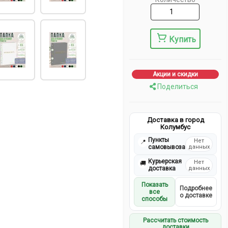
Купить
Акции и скидки
Поделиться
Доставка в город
Колумбус
Пункты
Нет
📍
самовывоза
данных
Курьерская
Нет
🚚
доставка
данных
Показать
Подробнее
все
о доставке
способы
Рассчитать стоимость
доставки