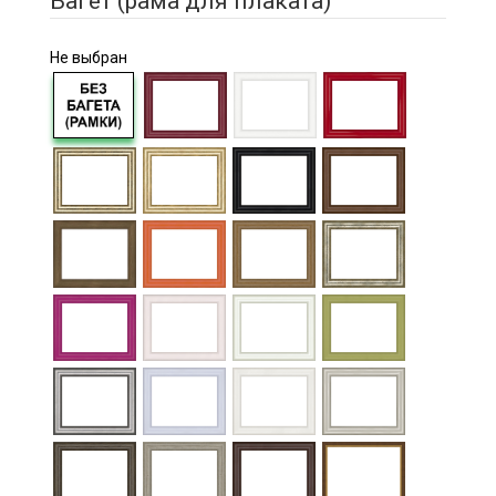
Багет (рама для плаката)
Не выбран