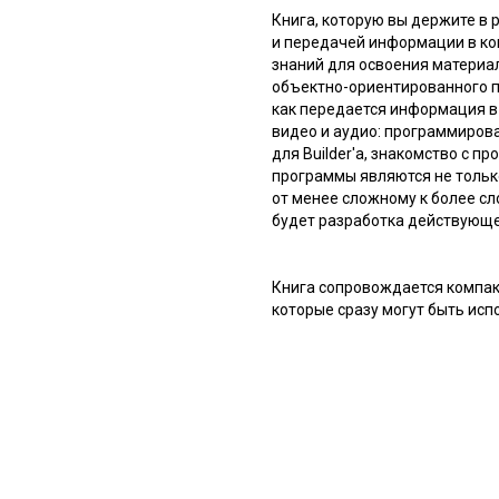
Книга, которую вы держите в
и передачей информации в ко
знаний для освоения материал
объектно-ориентированного п
как передается информация в
видео и аудио: программирова
для Builder'а, знакомство с п
программы являются не только
от менее сложному к более сл
будет разработка действующе
Книга сопровождается компа
которые сразу могут быть исп