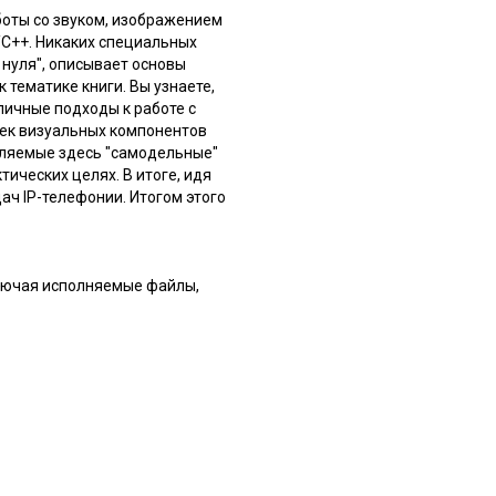
боты со звуком, изображением
С++. Никаких специальных
 нуля", описывает основы
тематике книги. Вы узнаете,
личные подходы к работе с
тек визуальных компонентов
тавляемые здесь "самодельные"
ических целях. В итоге, идя
ач IP-телефонии. Итогом этого
лючая исполняемые файлы,