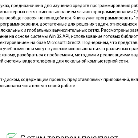
 руках, предназначена для изучения средств программирования ра
мпьютерных сетях с использованием языков программирования С/
а, вообще говоря, не понадобится. Книга учит программировать "с
рограммирования, достаточные для решения задач, относящихся к 
 локальных и глобальных вычислительных сетях. Рассмотрены раз
ние на основе системы Win 32 API, использование готовых библио
роектированием на базе Microsoft DirectX. Подчеркнем, что предс
 учебными, но и могут с успехом использоваться в различных практ
ожному, разобраться с проблемами, методами и реализациями зад
й системы видеотелефона для локальной компьютерной сети.
кт-диском, содержащим проекты представляемых приложений, вк
ользованы читателем в своей работе.
С этим товаром покупают