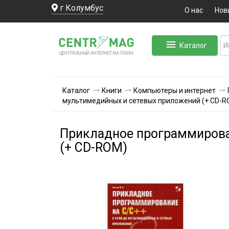
г Колумбус
О нас
Нов
Каталог
ЛЬНЫЙ ИНТЕРНЕТ-МА
ЦЕНТ
Р
А
Г
А
ЗИН
Каталог
Книги
Компьютеры и интернет
мультимедийных и сетевых приложений (+ CD-R
Прикладное программирован
(+ CD-ROM)