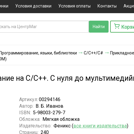
инки
Условия доставки
Условия оплаты
Контакты
Акци
Корз
Программирование, языки, библиотеки
C/C++/C#
Прикладное
OM)
ие на С/С++. С нуля до мультимедий
Артикул:
00294146
Автор:
В. Б. Иванов
ISBN:
5-98003-279-7
Обложка:
Мягкая обложка
Издательство:
Феникс (
все книги издательства
)
Страниц:
240