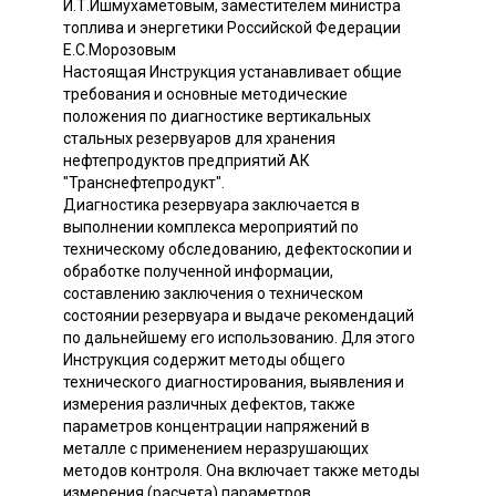
И.Т.Ишмухаметовым, заместителем министра
топлива и энергетики Российской Федерации
Е.С.Морозовым
Настоящая Инструкция устанавливает общие
требования и основные методические
положения по диагностике вертикальных
стальных резервуаров для хранения
нефтепродуктов предприятий АК
"Транснефтепродукт".
Диагностика peзepвyapa заключается в
выполнении комплекса мероприятий по
техническому обследованию, дефектоскопии и
обработке полученной информации,
составлению заключения о техническом
состоянии резервуара и выдаче рекомендаций
по дальнейшему его использованию. Для этого
Инструкция содержит методы общего
технического диагностирования, выявления и
измерения различных дефектов, также
параметров концентрации напряжений в
металле с применением неразрушающих
методов контроля. Она включает также методы
измерения (расчета) параметров,