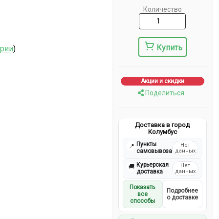
Количество
Купить
ерии
)
Акции и скидки
Поделиться
Доставка в город
Колумбус
Пункты
Нет
📍
самовывоза
данных
Курьерская
Нет
🚚
доставка
данных
Показать
Подробнее
все
о доставке
способы