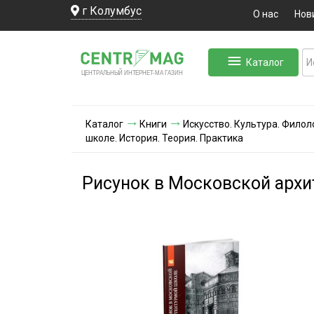
г Колумбус
О нас
Нов
Каталог
ЛЬНЫЙ ИНТЕРНЕТ-МА
ЦЕНТ
Р
А
Г
А
ЗИН
Каталог
Книги
Искусство. Культура. Филол
школе. История. Теория. Практика
Рисунок в Московской архи