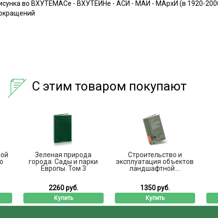
сунка во ВХУТЕМАСе - ВХУТЕИНе - АСИ - МАИ - МАрхИ (в 1920-200
сокращений
С этим товаром покупают
ной
Зеленая природа
Строительство и
о
города. Сады и парки
эксплуатация объектов
Европы. Том 3
ландшафтной ...
2260 руб.
1350 руб.
Купить
Купить