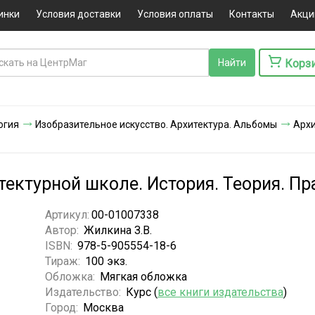
инки
Условия доставки
Условия оплаты
Контакты
Акци
Корз
огия
Изобразительное искусство. Архитектура. Альбомы
Архи
тектурной школе. История. Теория. Пр
Артикул:
00-01007338
Автор:
Жилкина З.В.
ISBN:
978-5-905554-18-6
Тираж:
100 экз.
Обложка:
Мягкая обложка
Издательство:
Курс (
все книги издательства
)
Город:
Москва