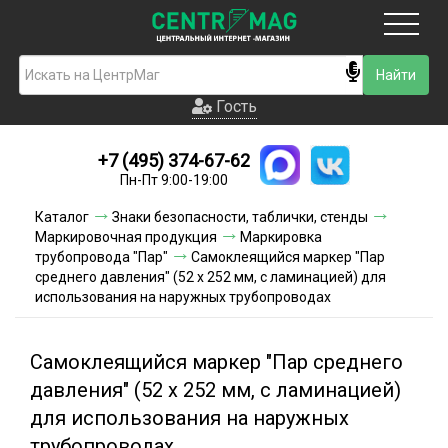
Москва
Гость
Гость
+7 (495) 374-67-62
Новинки
Пн-Пт 9:00-19:00
Условия доставки
Каталог
Знаки безопасности, таблички, стенды
Маркировочная продукция
Маркировка
Условия оплаты
трубопровода "Пар"
Самоклеящийся маркер "Пар
среднего давления" (52 х 252 мм, с ламинацией) для
использования на наружных трубопроводах
Контакты
Акции и скидки
Самоклеящийся маркер "Пар среднего
давления" (52 х 252 мм, с ламинацией)
для использования на наружных
трубопроводах