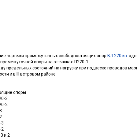
очие чертежи промежуточных свободностоящих опор
ВЛ 220 кв
: од
й промежуточной опоры на оттяжках-П220-1.
оду предельных состояний на нагрузку при подвеске проводов мар
ости и в III ветровом районе.
тоящие опоры
20-3
20-2
3
2
-3
-2
3 и 2