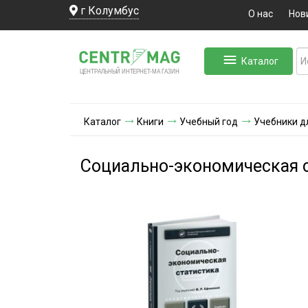
г Колумбус
О нас
Нов
Каталог
ЛЬНЫЙ ИНТЕРНЕТ-МА
ЦЕНТ
Р
А
Г
А
ЗИН
Каталог
Книги
Учебный год
Учебники д
Социально-экономическая 