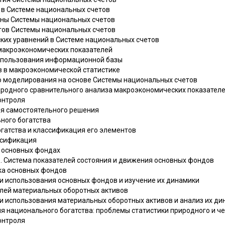
я в Системе национальных счетов
мины Системы национальных счетов
етов Системы национальных счетов
ских уравнений в Системе национальных счетов
 макроэкономических показателей
использования информационной базы
 в макроэкономической статистике
го моделирования на основе Системы национальных счетов
родного сравнительного анализа макроэкономических показател
онтроля
ля самостоятельного решения
ьного богатства
огатства и классификация его элементов
ассификация
б основных фондах
в. Система показателей состояния и движения основных фондов
нка основных фондов
ти использования основных фондов и изучение их динамики
телей материальных оборотных активов
ти использования материальных оборотных активов и анализ их д
я национального богатства: проблемы статистики природного и ч
онтроля