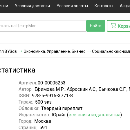
инки
Условия доставки
Условия оплаты
Контакты
Акци
Корз
ля ВУЗов
Экономика. Управление. Бизнес
Социально-экономи
статистика
Артикул:
00-00005253
Автор:
Ефимова М.Р., Аброскин А.С., Бычкова С.Г.,
ISBN:
978-5-9916-3771-8
Тираж:
500 экз.
Обложка:
Твердый переплет
Издательство:
Юрайт (
все книги издательства
)
Город:
Москва
Страниц:
591