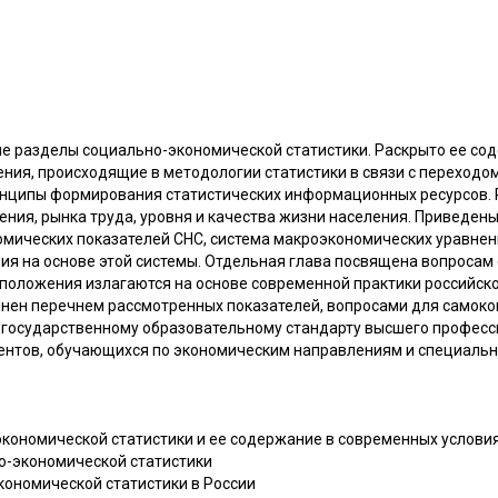
е разделы социально-экономической статистики. Раскрыто ее со
ения, происходящие в методологии статистики в связи с переход
инципы формирования статистических информационных ресурсов. 
ения, рынка труда, уровня и качества жизни населения. Приведен
омических показателей СНС, система макроэкономических уравне
ия на основе этой системы. Отдельная глава посвящена вопросам
 положения излагаются на основе современной практики российско
нен перечнем рассмотренных показателей, вопросами для самокон
 государственному образовательному стандарту высшего професс
дентов, обучающихся по экономическим направлениям и специальн
экономической статистики и ее содержание в современных услови
но-экономической статистики
кономической статистики в России