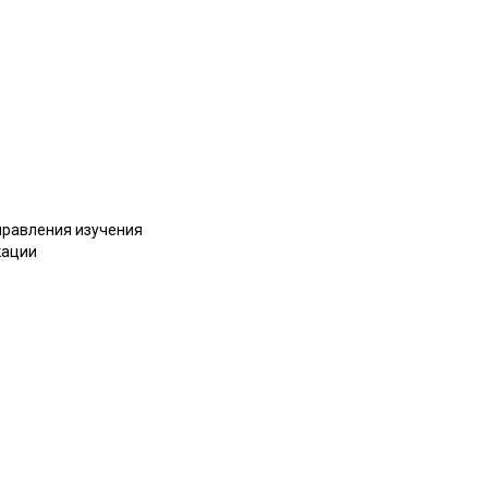
правления изучения
кации