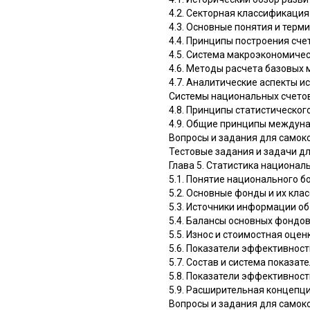
4.2. Секторная классификаци
4.3. Основные понятия и тер
4.4. Принципы построения сч
4.5. Система макроэкономиче
4.6. Методы расчета базовых
4.7. Аналитические аспекты 
Системы национальных счетов
4.8. Принципы статистическо
4.9. Общие принципы междуна
Вопросы и задания для самок
Тестовые задания и задачи д
Глава 5. Статистика национал
5.1. Понятие национального б
5.2. Основные фонды и их кл
5.3. Источники информации о
5.4. Балансы основных фондо
5.5. Износ и стоимостная оце
5.6. Показатели эффективнос
5.7. Состав и система показа
5.8. Показатели эффективнос
5.9. Расширительная концепци
Вопросы и задания для самок