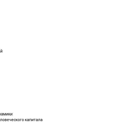
ей
инамики
еловеческого капитала