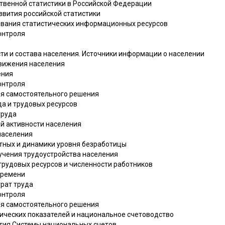
ственной статистики в Российской Федерации
звития российской статистики
ования статистических информационных ресурсов
онтроля
сти и состава населения. Источники информации о населении
движения населения
ения
онтроля
ля самостоятельного решения
да и трудовых ресурсов
труда
й активности населения
 населения
отных и динамики уровня безработицы
зучения трудоустройства населения
 трудовых ресурсов и численности работников
времени
трат труда
онтроля
ля самостоятельного решения
мических показателей и национальное счетоводство
ития Системы национальных счетов