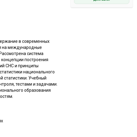
держание в современных
ом на международные
Рассмотрена система
ы концепции построения
ний СНС и принципы
 статистики национального
й статистики. Учебный
троля, тестами и задачами.
ионального образования
остям.
ях