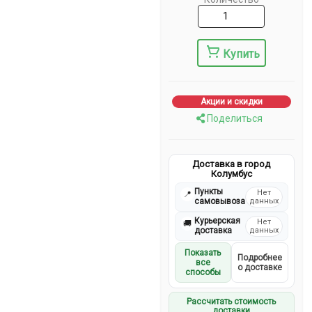
Купить
Акции и скидки
Поделиться
Доставка в город
Колумбус
Пункты
Нет
📍
самовывоза
данных
Курьерская
Нет
🚚
доставка
данных
Показать
Подробнее
все
о доставке
способы
Рассчитать стоимость
доставки