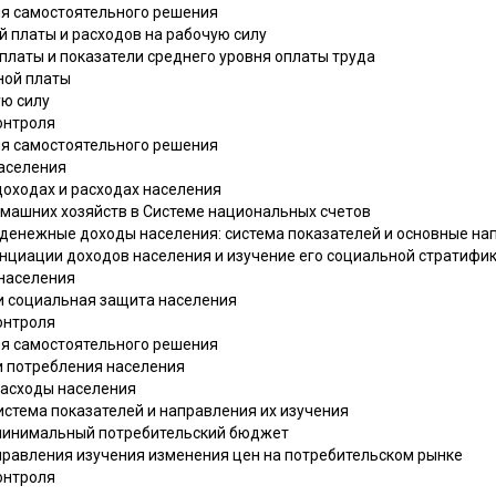
ля самостоятельного решения
ой платы и расходов на рабочую силу
 платы и показатели среднего уровня оплаты труда
ной платы
ую силу
онтроля
ля самостоятельного решения
населения
доходах и расходах населения
омашних хозяйств в Системе национальных счетов
и денежные доходы населения: система показателей и основные на
нциации доходов населения и изучение его социальной стратифи
 населения
 и социальная защита населения
онтроля
ля самостоятельного решения
 и потребления населения
 расходы населения
система показателей и направления их изучения
 минимальный потребительский бюджет
аправления изучения изменения цен на потребительском рынке
онтроля