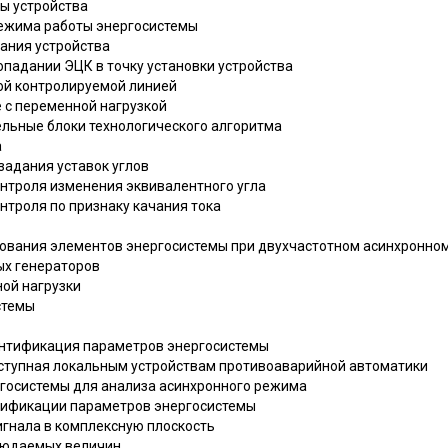
ты устройства
 режима работы энергосистемы
вания устройства
попадании ЭЦК в точку установки устройства
дной контролируемой линией
ле с переменной нагрузкой
ельные блоки технологического алгоритма
а
 задания уставок углов
онтроля изменения эквивалентного угла
онтроля по признаку качания тока
рования элементов энергосистемы при двухчастотном асинхронно
ых генераторов
ной нагрузки
стемы
ентификация параметров энергосистемы
оступная локальным устройствам противоаварийной автоматики
ргосистемы для анализа асинхронного режима
нтификации параметров энергосистемы
игнала в комплексную плоскость
блюдаемых величин