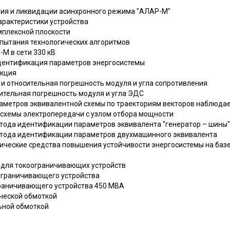
ения и ликвидации асинхронного режима "АЛАР-М"
характеристики устройства
омплексной плоскости
спытания технологических алгоритмов
-М в сети 330 кВ
идентификация параметров энергосистемы
нкция
 и относительная погрешность модуля и угла сопротивления
осительная погрешность модуля и угла ЭДС
раметров эквивалентной схемы по траекториям векторов наблюда
я схемы электропередачи с узлом отбора мощности
метода идентификации параметров эквивалента "генератор – шины"
метода идентификации параметров двухмашинного эквивалента
хнические средства повышения устойчивости энергосистемы на ба
в для токоограничивающих устройств
оограничивающего устройства
ограничивающего устройства 450 MBA
ической обмоткой
льной обмоткой