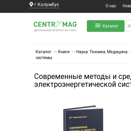
г Колумбус
О нас
Нов
Каталог
ЛЬНЫЙ ИНТЕРНЕТ-МА
ЦЕНТ
Р
А
Г
А
ЗИН
Каталог
Книги
Наука. Техника. Медицина
системы
Современные методы и сре
электроэнергетической си