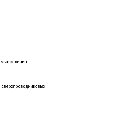
емых величин
зе сверхпроводниковых