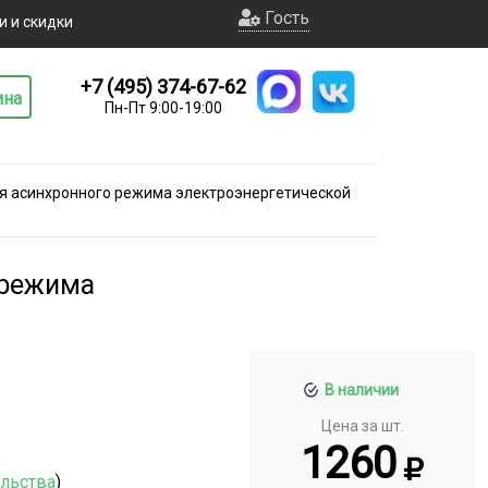
Гость
и и скидки
+7 (495) 374-67-62
ина
Пн-Пт 9:00-19:00
я асинхронного режима электроэнергетической
 режима
В наличии
Цена за шт.
1260
ельства
)