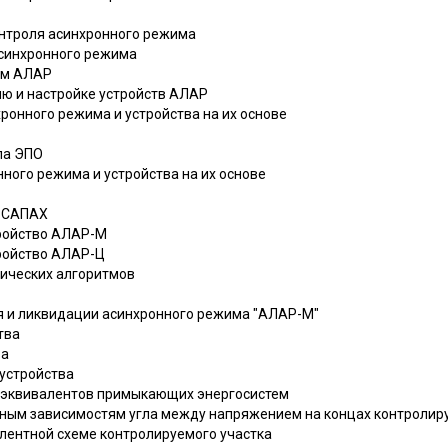
онтроля асинхронного режима
асинхронного режима
вам АЛАР
ию и настройке устройств АЛАР
хронного режима и устройства на их основе
ипа ЭПО
нного режима и устройства на их основе
о САПАХ
тройство АЛАР-М
тройство АЛАР-Ц
гических алгоритмов
ия и ликвидации асинхронного режима "АЛАР-М"
тва
ва
 устройства
та эквивалентов примыкающих энергосистем
личным зависимостям угла между напряжением на концах контролир
валентной схеме контролируемого участка