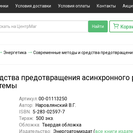
инки
Условия доставки
Условия оплаты
Контакты
Акци
Корз
Энергетика
Современные методы и средства предотвращени
дства предотвращения асинхронного
стемы
Артикул:
00-01113250
Автор:
Наровлянский В.Г.
ISBN:
5-283-02597-7
Тираж:
500 экз.
Обложка:
Твердая обложка
Издательство:
Энергоатомиздат (
все книги издат