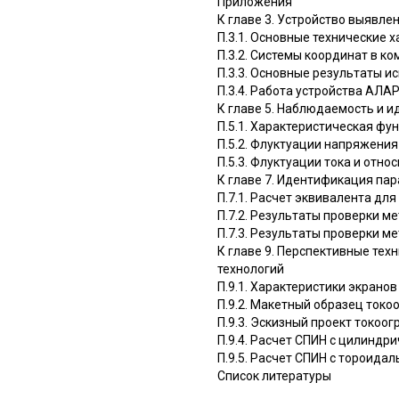
Приложения
К главе 3. Устройство выявл
П.3.1. Основные технические 
П.3.2. Системы координат в к
П.3.3. Основные результаты и
П.3.4. Работа устройства АЛАР
К главе 5. Наблюдаемость и 
П.5.1. Характеристическая фу
П.5.2. Флуктуации напряжения
П.5.3. Флуктуации тока и отн
К главе 7. Идентификация па
П.7.1. Расчет эквивалента дл
П.7.2. Результаты проверки 
П.7.3. Результаты проверки 
К главе 9. Перспективные те
технологий
П.9.1. Характеристики экрано
П.9.2. Макетный образец ток
П.9.3. Эскизный проект токо
П.9.4. Расчет СПИН с цилиндр
П.9.5. Расчет СПИН с тороида
Список литературы