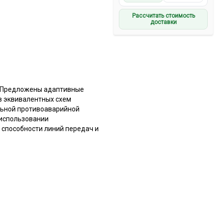
Рассчитать стоимость
доставки
. Предложены адаптивные
в эквивалентных схем
альной противоаварийной
 использовании
 способности линий передач и