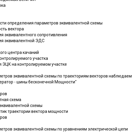
ока
ости определения параметров эквивалентной схемы
ость вектора
ния эквивалентного сопротивления
ния эквивалентной ЭДС
кого центра качаний
контролируемого участка
ия ЭЦК на контролируемом участке
метров эквивалентной схемы по траекториям векторов наблюдае
нератор - шины бесконечной Мощности"
тров
тная схема
е эквивалентной схемы
стик траектории вектора мощности
тров
метров эквивалентной схемы по уравнениям электрической цепи