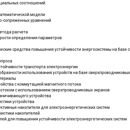
нциальных соотношений
 математической модели
но-сопряженных уравнений
метода расчета
корости определения параметров
ические средства повышения устойчивости энергосистемы на базе
опроса
стойчивости транспорта электроэнергии
ообразности использования устройств на базе сверхпроводниковых
атериалы
ройства с коммутацией магнитного потока
 потоком с использованием сверхпроводниковых экранов
граничивающего устройства
истики устройства
уктивные накопители для электроэнергетических систем
еристики накопителей
елей для повышения устойчивости электроэнергетических систем