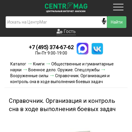
Москва
Гость
Гость
+7 (495) 374-67-62
Новинки
Пн-Пт 9:00-19:00
Условия доставки
Каталог
Книги
Общественные и гуманитарные
науки
Военное дело. Оружие. Спецслужбы
Условия оплаты
Вооруженные силы
Справочник. Организация и
контроль сна в ходе выполнения боевых задач
Контакты
Справочник. Организация и контроль
Акции и скидки
сна в ходе выполнения боевых задач