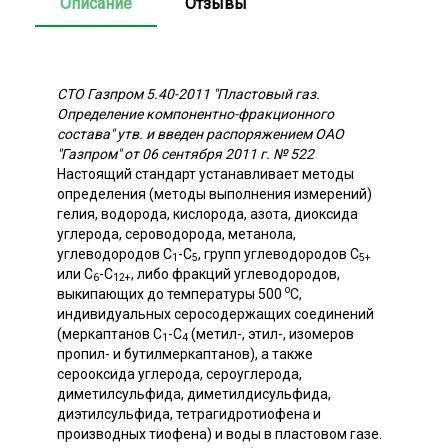
Описание
Отзывы
СТО Газпром 5.40-2011 "Пластовый газ.
Определение компонентно-фракционного
состава" утв. и введен распоряжением ОАО
"Газпром" от 06 сентября 2011 г. № 522
Настоящий стандарт устанавливает методы
определения (методы выполнения измерений)
гелия, водорода, кислорода, азота, диоксида
углерода, сероводорода, метанола,
углеводородов С
-С
, групп углеводородов С
1
5
5+
или С
-С
, либо фракций углеводородов,
6
12+
о
выкипающих до температуры 500
С,
индивидуальных серосодержащих соединений
(меркаптанов С
-С
(метил-, этил-, изомеров
1
4
пропил- и бутилмеркаптанов), а также
серооксида углерода, сероуглерода,
диметилсульфида, диметилдисульфида,
диэтилсульфида, тетрагидротиофена и
производных тиофена) и воды в пластовом газе.