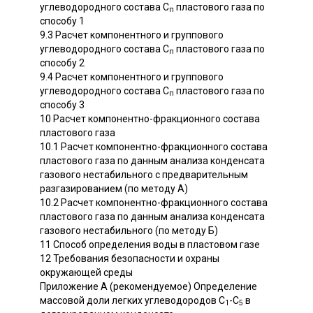
углеводородного состава С
пластового газа по
п
способу 1
9.3 Расчет компонентного и группового
углеводородного состава С
пластового газа по
п
способу 2
9.4 Расчет компонентного и группового
углеводородного состава С
пластового газа по
п
способу 3
10 Расчет компонентно-фракционного состава
пластового газа
10.1 Расчет компонентно-фракционного состава
пластового газа по данным анализа конденсата
газового нестабильного с предварительным
разгазированием (по методу А)
10.2 Расчет компонентно-фракционного состава
пластового газа по данным анализа конденсата
газового нестабильного (по методу Б)
11 Способ определения воды в пластовом газе
12 Требования безопасности и охраны
окружающей среды
Приложение А (рекомендуемое) Определение
массовой доли легких углеводородов С
-С
в
1
5