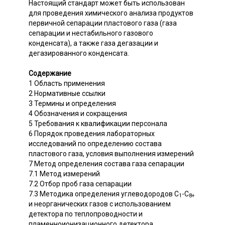
Настоящий стандарт может быть использован
для проведения химического анализа продуктов
первичной сепарации пластового газа (газа
сепарации и нестабильного газового
конденсата), а также газа дегазации и
дегазированного конденсата.
Содержание
1 Область применения
2 Нормативные ссылки
3 Термины и определения
4 Обозначения и сокращения
5 Требования к квалификации персонала
6 Порядок проведения лабораторных
исследований по определению состава
пластового газа, условия выполнения измерений
7 Метод определения состава газа сепарации
7.1 Метод измерений
7.2 Отбор проб газа сепарации
7.3 Методика определения углеводородов С
-С
1
8+
и неорганических газов с использованием
детектора по теплопроводности и
пламенноионизационного детектора