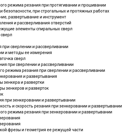
ного режима резания при протягивании и прошивании
ки безопасности, при строгальных и протяжных работах
ание, развертывание и инструмент
рления и рассверливания отверстий
 режущие элементы спиральных сверл
 сверл
я при сверлении и рассверливании
нии и методы ее измерения
заточка сверл
зания при сверлении и рассверливании
ого режима резания при сверлении и рассверливании
енкерования и развертывания
ы зенкера и развертки
ры зенкеров и разверток
ок
ия при зенкеровании и развертывании
ойкость и скорость резания при зенкеровании и развертывании
ного режима резания при зенкеровании и развертывании
зерования
езерования
ской фрезы и геометрия ее режущей части