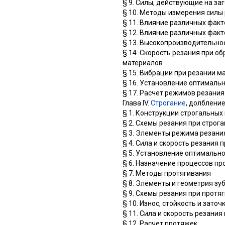
§ 9. Силы, действующие на за
§ 10. Методы измерения силы
§ 11. Влияние различных факт
§ 12. Влияние различных факт
§ 13. Высокопроизводительно
§ 14. Скорость резания при о
материалов
§ 15. Вибрации при резании м
§ 16. Установление оптималь
§ 17. Расчет режимов резан
Глава IV.
Строгание
, долблени
§ 1. Конструкции строгальных
§ 2. Схемы резания при строг
§ 3. Элементы режима резани
§ 4. Сила и скорость резания 
§ 5. Установление оптимально
§ 6. Назначение процессов п
§ 7. Методы протягивания
§ 8. Элементы и геометрия зу
§ 9. Схемы резания при протя
§ 10. Износ, стойкость и зато
§ 11. Сила и скорость резани
§ 12. Расчет протяжек