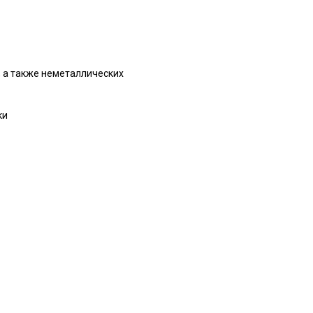
, а также неметаллических
ки