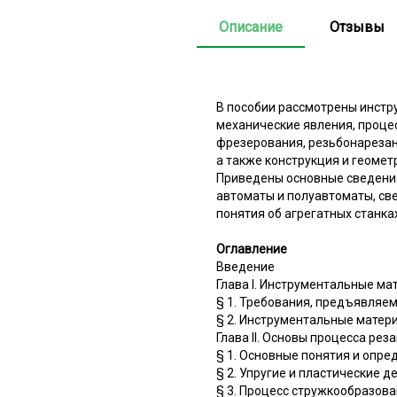
Описание
Отзывы
В пособии рассмотрены инстр
механические явления, процес
фрезерования, резьбонарезан
а также конструкция и геоме
Приведены основные сведени
автоматы и полуавтоматы, св
понятия об агрегатных станка
Оглавление
Введение
Глава I. Инструментальные ма
§ 1. Требования, предъявляе
§ 2. Инструментальные матер
Глава II. Основы процесса рез
§ 1. Основные понятия и опре
§ 2. Упругие и пластические 
§ 3. Процесс стружкообразов