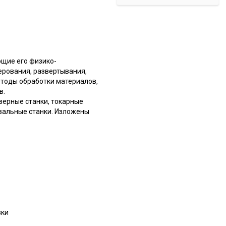
щие его физико-
керования, развертывания,
етоды обработки материалов,
в.
верные станки, токарные
вальные станки. Изложены
вки