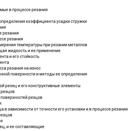
аемые в процессе резания
ы определения коэффициента усадки стружки
ния
не резания
ессе резания
мерения температуры при резании металлов
ая жидкость и ее применение
ента и его стойкость
мента
сса резания на износ
анной поверхности и методы ее определения
ой резец и его конструктивные элементы
 резцов
 поверхностей резцов
я
ца в зависимости от точности его установки и в процессе резания
резцов
мя
зец, и ее составляющие