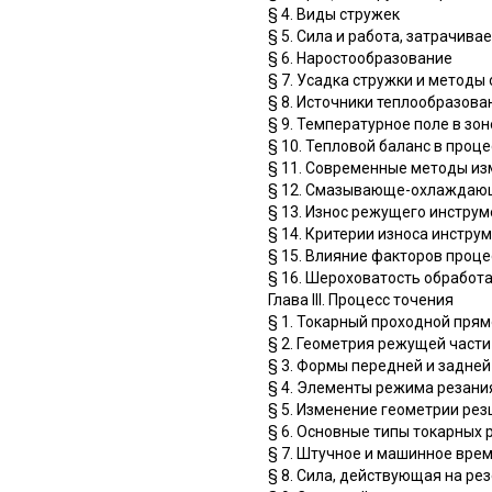
§ 4. Виды стружек
§ 5. Сила и работа, затрачив
§ 6. Наростообразование
§ 7. Усадка стружки и метод
§ 8. Источники теплообразова
§ 9. Температурное поле в зо
§ 10. Тепловой баланс в проц
§ 11. Современные методы из
§ 12. Смазывающе-охлаждающ
§ 13. Износ режущего инструм
§ 14. Критерии износа инстру
§ 15. Влияние факторов проце
§ 16. Шероховатость обработ
Глава III. Процесс точения
§ 1. Токарный проходной прям
§ 2. Геометрия режущей части
§ 3. Формы передней и задней
§ 4. Элементы режима резани
§ 5. Изменение геометрии рез
§ 6. Основные типы токарных 
§ 7. Штучное и машинное вре
§ 8. Сила, действующая на ре