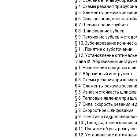
§ 3. Основные типы зуборезно
§ 4. Схемы резания при зубон
§ 5. Элементы режима резани
§ 6. Сила резания, износ, сто
§ 7. Шевингование зубьев
§ 8. Шлифование зубьев
§ 9. Получение зубьев метод
§ 10. Зубонарезание коническ
§ 11. Понятие о зуботочении
§ 12. Установление оптималь
Глава IX. Абразивный инструм
§ 1. Назначение процесса шл
§ 2. Абразивный инструмент
§ 3. Схемы резания при шлиф
§ 4. Элементы режима резан
§ 5. Износ и стойкость шлифов
§ 6. Тепловые явления при ш
§ 7. Сила, скорость резания 
§ 8. Скоростное шлифование
§ 9. Понятие о гидрополиров
§ 10. Доводка, хонингование
§ 11. Понятие об ультразвуко
§ 12. Установление оптималь