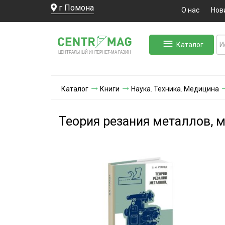
г Помона
О нас
Нов
Каталог
ЛЬНЫЙ ИНТЕРНЕТ-МА
ЦЕНТ
Р
А
Г
А
ЗИН
Каталог
Книги
Наука. Техника. Медицина
Теория резания металлов, 