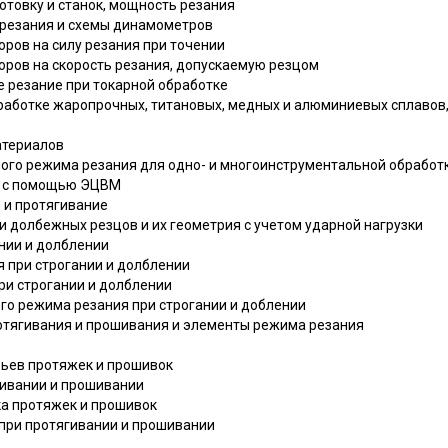
готовку и станок, мощность резания
 резания и схемы динамометров
оров на силу резания при точении
оров на скорость резания, допускаемую резцом
е резание при токарной обработке
бработке жаропрочных, титановых, медных и алюминиевых сплавов
атериалов
ного режима резания для одно- и многоинструментальной обработ
ия с помощью ЭЦВМ
е и протягивание
 и долбежных резцов и их геометрия с учетом ударной нагрузки
ании и долблении
я при строгании и долблении
при строгании и долблении
го режима резания при строгании и доблении
ротягивания и прошивания и элементы режима резания
бьев протяжек и прошивок
гивании и прошивании
чка протяжек и прошивок
я при протягивании и прошивании