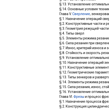
§ 13. Установление оптималь
§ 14. Основные условия техни
Глава V.
Сверление
, зенкеров
§ 1. Назначение операций све
§ 2. Конструктивные части и
§ 3. Геометрия режущей части
§ 4. Типы сверл
§ 5. Элементы режима резани
§ 6. Сила резания при сверле
§ 7. Износ, критерий износа и 
§ 8. Стойкость и скорость ре
§ 9. Установление оптимальн
§ 10. Назначение операций з
§ 11. Конструктивные элемент
§ 12. Геометрические парамет
§ 13. Типы зенкеров и разверт
§ 14. Элементы режима резан
§ 15. Сила резания, износ, ст
§ 16. Установление оптималь
Глава VI.
Фрезы
и процесс фре
§ 1. Назначение процесса фр
§ 2. Конструкция цилиндриче