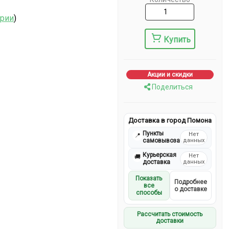
ерии
)
Купить
Акции и скидки
Поделиться
Доставка в город Помона
Пункты
Нет
📍
самовывоза
данных
Курьерская
Нет
🚚
доставка
данных
Показать
Подробнее
все
о доставке
способы
Рассчитать стоимость
доставки