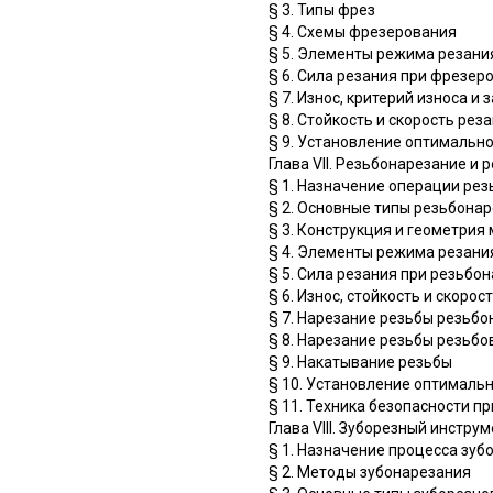
§ 3. Типы фрез
§ 4. Схемы фрезерования
§ 5. Элементы режима резани
§ 6. Сила резания при фрезер
§ 7. Износ, критерий износа и 
§ 8. Стойкость и скорость ре
§ 9. Установление оптимальн
Глава VII. Резьбонарезание и
§ 1. Назначение операции ре
§ 2. Основные типы резьбона
§ 3. Конструкция и геометрия
§ 4. Элементы режима резани
§ 5. Сила резания при резьб
§ 6. Износ, стойкость и скор
§ 7. Нарезание резьбы резьб
§ 8. Нарезание резьбы резьб
§ 9. Накатывание резьбы
§ 10. Установление оптималь
§ 11. Техника безопасности п
Глава VIII. Зуборезный инстру
§ 1. Назначение процесса зуб
§ 2. Методы зубонарезания