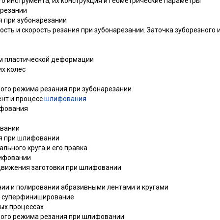
го инструмента, их конструкция и геометрические параметры
арезании
я при зубонарезании
йкость и скорость резания при зубонарезании. Заточка зуборезного
ом пластической деформации
их колес
ного режима резания при зубонарезании
ент и процесс
шлифования
ифования
овании
ия при шлифовании
ального круга и его правка
лифовании
и движения заготовки при шлифовании
ании и полировании абразивными лентами и кругами
 и суперфиниширование
вых процессах
ного режима резания при шлифовании