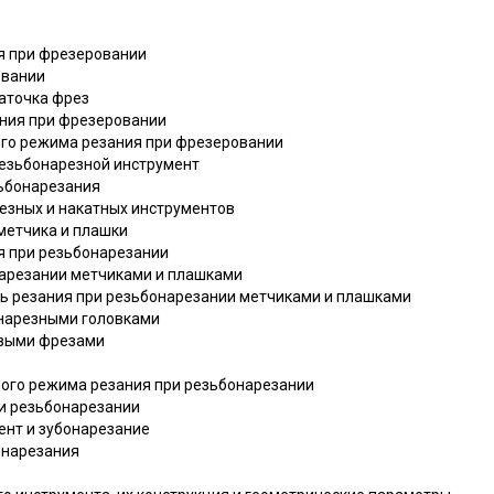
я при фрезеровании
овании
заточка фрез
зания при фрезеровании
ого режима резания при фрезеровании
 резьбонарезной инструмент
зьбонарезания
резных и накатных инструментов
 метчика и плашки
я при резьбонарезании
онарезании метчиками и плашками
ость резания при резьбонарезании метчиками и плашками
онарезными головками
овыми фрезами
ного режима резания при резьбонарезании
ри резьбонарезании
мент и зубонарезание
онарезания