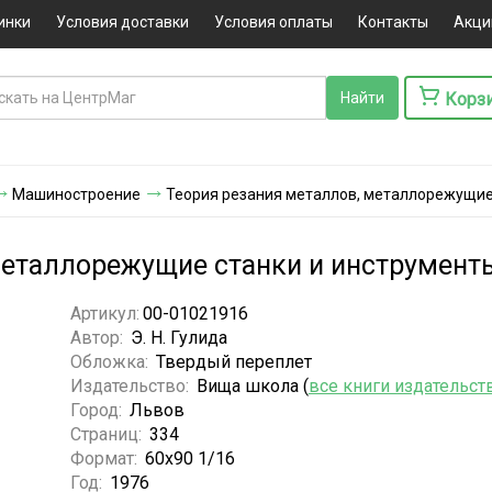
инки
Условия доставки
Условия оплаты
Контакты
Акци
Корз
Машиностроение
Теория резания металлов, металлорежущие
металлорежущие станки и инструмент
Артикул:
00-01021916
Автор:
Э. Н. Гулида
Обложка:
Твердый переплет
Издательство:
Вища школа (
все книги издательст
Город:
Львов
Страниц:
334
Формат:
60х90 1/16
Год:
1976