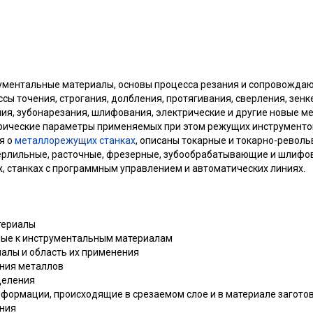
ументальные материалы, основы процесса резания и сопровождаю
сы точения, строгания, долбления, протягивания, сверления, зен
ия, зубонарезания, шлифования, электрические и другие новые м
трические параметры применяемых при этом режущих инструменто
я о
металлорежущих станках
, описаны токарные и токарно-револь
ерлильные, расточные, фрезерные, зубообрабатывающие и шлифо
х, станках с программным управлением и автоматических линиях.
териалы
мые к инструментальным материалам
иалы и область их применения
ания металлов
деления
деформации, происходящие в срезаемом слое и в материале загото
ания