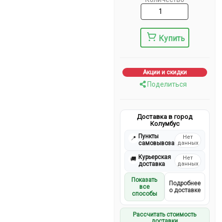
Купить
Акции и скидки
Поделиться
Доставка в город
Колумбус
Пункты
Нет
📍
самовывоза
данных
Курьерская
Нет
🚚
доставка
данных
Показать
Подробнее
все
о доставке
способы
Рассчитать стоимость
доставки