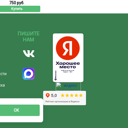
750 руб.
Купить
ПИШИТЕ
НАМ
ости
жка
ОК