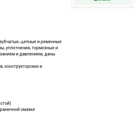
зубчатые, цепные и ременные
ы, уплотнения, тормозные и
езанием и давлением; даны
, конструкторских и
лстой)
граничной смазке