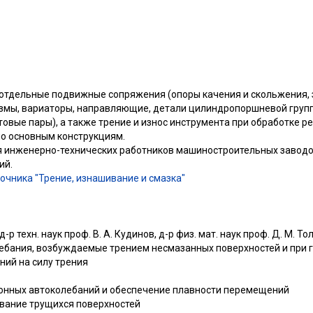
 отдельные подвижные сопряжения (опоры качения и скольжения, 
змы, вариаторы, направляющие, детали цилиндропоршневой групп
овые пары), а также трение и износ инструмента при обработке р
о основным конструкциям.
 инженерно-технических работников машиностроительных заводов
ий.
очника "Трение, изнашивание и смазка"
-р техн. наук проф. В. А. Кудинов, д-р физ. мат. наук проф. Д. М. То
бания, возбуждаемые трением несмазанных поверхностей и при 
ий на силу трения
онных автоколебаний и обеспечение плавности перемещений
вание трущихся поверхностей