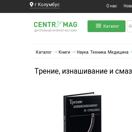
г Колумбус
О нас
Нов
Каталог
ЛЬНЫЙ ИНТЕРНЕТ-МА
ЦЕНТ
Р
А
Г
А
ЗИН
Каталог
Книги
Наука. Техника. Медицина
Трение, изнашивание и смаз