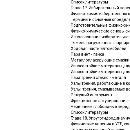
Список литературы
Глава 17. Избирательный пере
Физико-химия избирательного п
Термины и основные определ
Подготовительные физико-хи
Физико-химические основы си
Использование избирательного 
Тяжело нагруженные шарнирн
Ходовая часть автомобилей
Пара винт - гайка
Металлоплакирующие смазки 
Износостойкие материалы для
Износостойкие материалы для
Пара трения стекло - металл
Узлы трения, работающие в к
Узлы, трения, смазываемые в
Режущий инструмент
Фрикционное латунирование, 
Червячные глобоидные перед
Список литературы
Глава 18. Упругогидродинамиче
Физические явления в УГД ко
Толщина смазочной пленки