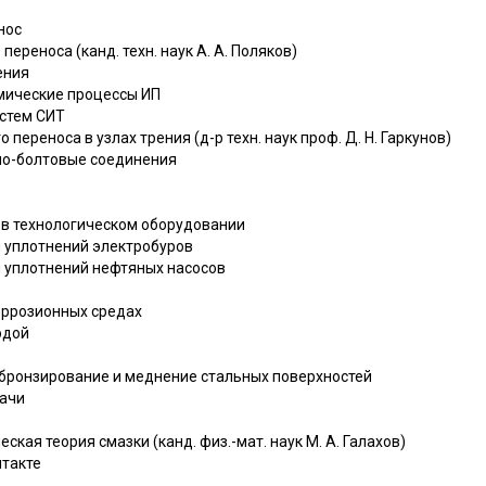
нос
ереноса (канд. техн. наук А. А. Поляков)
ения
мические процессы ИП
стем СИТ
переноса в узлах трения (д-р техн. наук проф. Д. Н. Гаркунов)
о-болтовые соединения
в технологическом оборудовании
 уплотнений электробуров
 уплотнений нефтяных насосов
оррозионных средах
одой
бронзирование и меднение стальных поверхностей
ачи
ская теория смазки (канд. физ.-мат. наук М. А. Галахов)
нтакте