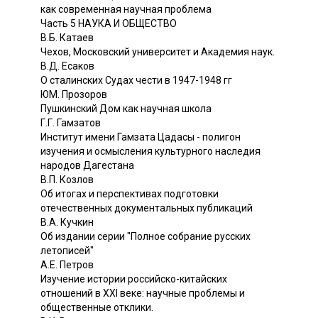
как современная научная проблема
Часть 5 НАУКА И ОБЩЕСТВО
В.Б. Катаев
Чехов, Московский университет и Академия наук.
В.Д. Есаков
О сталинских Судах чести в 1947-1948 гг
ЮМ. Прозоров
Пушкинский Дом как научная школа
Г.Г. Гамзатов
Институт имени Гамзата Цадасы - полигон
изучения и осмысления культурного наследия
народов Дагестана
В.П. Козлов
Об итогах и перспективах подготовки
отечественных документальных публикаций
В.А. Кучкин
Об издании серии "Полное собрание русских
летописей"
А.Е. Петров
Изучение истории российско-китайских
отношений в XXI веке: научные проблемы и
общественные отклики.