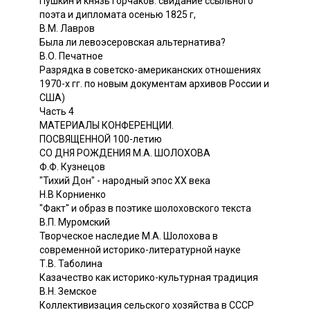
Пушкин и князь Горчаков: свидание ссыльного
поэта и дипломата осенью 1825 г,
В.М. Лавров
Была ли левоэсеровская альтернатива?
В.О. Печатное
Разрядка в советско-американских отношениях
1970-х гг. по новым документам архивов России и
США)
Часть 4
МАТЕРИАЛЫ КОНФЕРЕНЦИИ.
ПОСВЯЩЕННОЙ 100-летию
СО ДНЯ РОЖДЕНИЯ М.А. ШОЛОХОВА
Ф.Ф. Кузнецов
"Тихий Дон" - народный эпос XX века
Н.В Корниенко
"Факт" и образ в поэтике шолоховского текста
В.П. Муромский
Творческое наследие М.А. Шолохова в
современной историко-литературной науке
Т.В. Таболина
Казачество как историко-культурная традиция
В.Н. Земское
Коллективизация сельского хозяйства в СССР