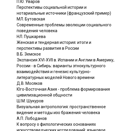
П.Ю. Уваров
Перспективы социальной истории и
нотариальные источники (французский пример)
МЛ. Бутовская
Современные проблемы эволюции социального
поведения человека
НЛ. Пушкарева
Женская и тендерная история: итоги и
перспективы развития в России
В.Б. Земское
Экспансия XVI-XVII в. Испании и Англии в Америку,
России - в Сибирь: варианты этнокультурного
взаимодействия и генезис культурно-
литературных моделей Нового времени
Д.В. Мосяков
Юго-Восточная Азия - проблема формирования
цивилизационной общности
Ш.М. Шукуров
Визуальная антропология: пространственное
видение и методы изо бражения человека
А.П. Лободанов
К вопросу о филологических основаниях
искусствоведческих исследований: языковое