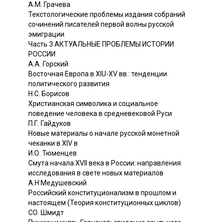
A.M. Грачева
Текстологические проблемы издания собраний
сочинений писателей первой волны русской
эмиграции
Часть 3 АКТУАЛЬНЫЕ ПРОБЛЕМЫ ИСТОРИИ
РОССИИ
А.А. Горский
Восточная Европа в XIU-XV вв.: тенденции
политического развития
Н.С. Борисов
Христианская символика и социальное
поведение человека в средневековой Руси
П.Г. Гайдуков
Новые материалы о начале русской монетной
чеканки в XIV в
И.О. Тюменцев
Смута начала XVII века в России: направления
исследования в свете новых материалов
А.Н Медушевский
Российский конституционализм в прошлом и
настоящем (Теория конституционных циклов)
СО. Шмидт