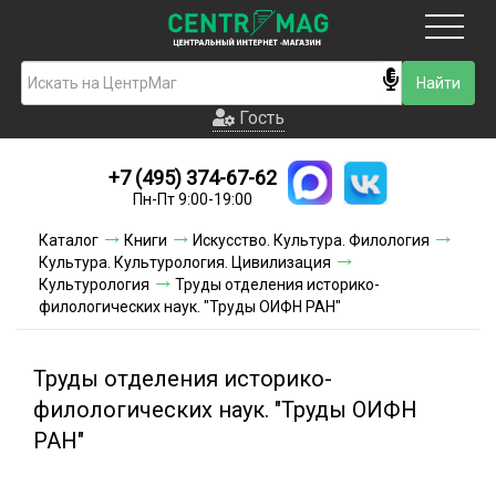
Москва
Гость
Гость
+7 (495) 374-67-62
Новинки
Пн-Пт 9:00-19:00
Условия доставки
Каталог
Книги
Искусство. Культура. Филология
Культура. Культурология. Цивилизация
Условия оплаты
Культурология
Труды отделения историко-
филологических наук. "Труды ОИФН РАН"
Контакты
Труды отделения историко-
Акции и скидки
филологических наук. "Труды ОИФН
РАН"