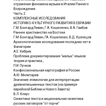
отражение феномена музыки в Италии Раннего
Возрождения
Часть 2
КОМПЛЕКСНЫЕ ИССЛЕДОВАНИЯ
ИСТОРИКО-КУЛЬТУРНОГО РАЗВИТИЯ В ЕВРАЗИИ
Г.М. БонгардЛевин, Г.А. Кошеленко, В А. Гаибов
Раннее христианство на Востоке
Г.М. БонгардЛевин, ГА. Кошеленко, В.Д. Кузнецов
Археологические исследования последних лет в
Фанагории
А.Е. Кибрик
Проблема документирования "малых" языков:
теория и практика.,
П.И. Пучков
Конфессиональная картография в России.
А.Ю. Мнлитарев
Значение этимологии для интерпретации
древнеписьменных текстов (на примере
еврейской Библии и Нового Завета)
В Л. Кляус
Сюжетика текста и акциональная сюжетика
русских заговоров "от порчи"