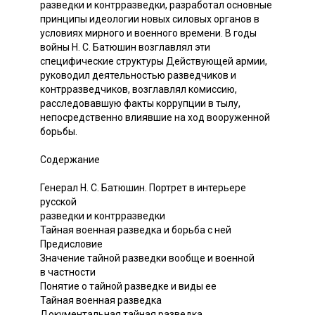
разведки и контрразведки, разработал основные
принципы идеологии новых силовых органов в
условиях мирного и военного времени. В годы
войны Н. С. Батюшин возглавлял эти
специфические структуры Действующей армии,
руководил деятельностью разведчиков и
контрразведчиков, возглавлял комиссию,
расследовавшую факты коррупции в тылу,
непосредственно влиявшие на ход вооруженной
борьбы.
Содержание
Генерал Н. С. Батюшин. Портрет в интерьере
русской
разведки и контрразведки
Тайная военная разведка и борьба с ней
Предисловие
Значение тайной разведки вообще и военной
в частности
Понятие о тайной разведке и виды ее
Тайная военная разведка
Документальная тайная разведка