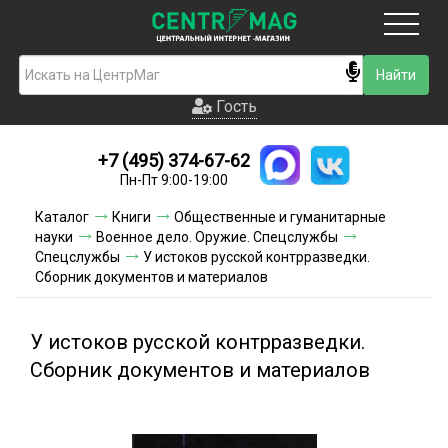
Москва
Гость
Гость
+7 (495) 374-67-62
Новинки
Пн-Пт 9:00-19:00
Условия доставки
Каталог
Книги
Общественные и гуманитарные
науки
Военное дело. Оружие. Спецслужбы
Условия оплаты
Спецслужбы
У истоков русской контрразведки.
Сборник документов и материалов
Контакты
У истоков русской контрразведки.
Акции и скидки
Сборник документов и материалов