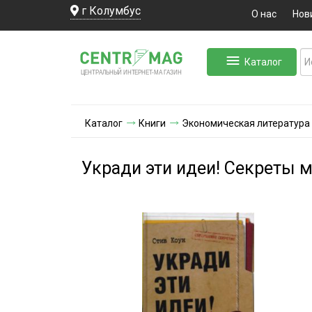
г Колумбус
О нас
Нов
Каталог
ЛЬНЫЙ ИНТЕРНЕТ-МА
ЦЕНТ
Р
А
Г
А
ЗИН
Каталог
Книги
Экономическая литература
Укради эти идеи! Секреты 