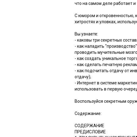
что на самом деле работает и 
С юмором и откровенностью, 
хитростях и уловках, использ
Вы узнаете:
- каковы три секретных сост
- как наладить "производств
проводить мучительные мозго
- как создать уникальное тор
- как сделать печатную рекла
- как подсчитать отдачу от и
отдачу);
- Интернет в системе маркети
использовать в первую очеред
Воспользуйся секретным оруж
Содержание:
СОДЕРЖАНИЕ
ПРЕДИСЛОВИЕ