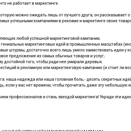
что не работает в маркетинге.
которую можно ожидать лишь от лучшего друга, он рассказывает о
уемых успешными компаниями в рекламе и маркетинге своих товаров
авляющих любой успешной маркетинговой кампании;
о" гениальных маркетинговых идей в промышленных масштабах (ино
вые штурмы, достаточно всего лишь умело заимствовать идеи у ко
говое предложение из самых обычных товаров и услуг;
му достойной того, чтобы ради нее умирали деревья;
нвестиций в рекламную или маркетинговую кампанию (и стоит ли в
нга: наша надежда или наша головная боль;- десять секретных идей
ь, если у вас нет времени, чтобы прочитать даже эту небольшую к
ием профессионалов и стань звездой маркетинга! Укради эти иде