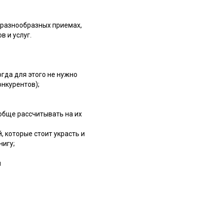
 разнообразных приемах,
 и услуг.
гда для этого не нужно
нкурентов);
ообще рассчитывать на их
, которые стоит украсть и
нигу;
и