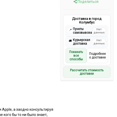
Поделиться
Доставка в город
Колумбус
Пункты
Нет
📍
самовывоза
данных
Курьерская
Нет
🚚
доставка
данных
Показать
Подробнее
все
о доставке
способы
Рассчитать стоимость
доставки
 Apple, а заодно консультируя
 кого бы то ни было знает,