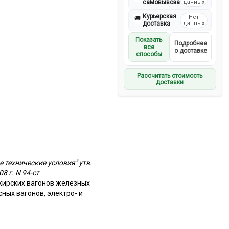
самовывоза
данных
Курьерская
Нет
🚚
доставка
данных
Показать
Подробнее
все
о доставке
способы
Рассчитать стоимость
доставки
 технические условия" утв.
 г. N 94-ст
ажирских вагонов железных
ных вагонов, электро- и