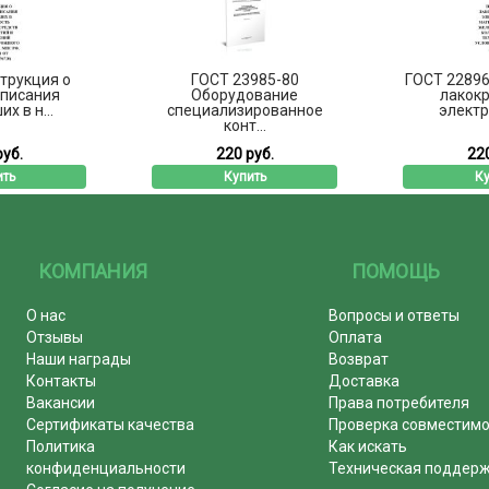
трукция о
ГОСТ 23985-80
ГОСТ 22896
списания
Оборудование
лакок
х в н...
специализированное
электро
конт...
руб.
220 руб.
220
ить
Купить
Ку
КОМПАНИЯ
ПОМОЩЬ
О нас
Вопросы и ответы
Отзывы
Оплата
Наши награды
Возврат
Контакты
Доставка
Вакансии
Права потребителя
Сертификаты качества
Проверка совместим
Политика
Как искать
конфиденциальности
Техническая поддер