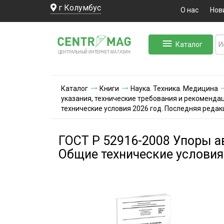
г Колумбус
О нас
Нов
Каталог
ЛЬНЫЙ ИНТЕРНЕТ-МА
ЦЕНТ
Р
А
Г
А
ЗИН
Каталог
Книги
Наука. Техника. Медицина
указания, технические требования и рекоменда
технические условия 2026 год. Последняя реда
ГОСТ Р 52916-2008 Упоры а
Общие технические условия