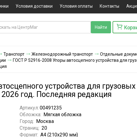
инки
Условия доставки
Условия оплаты
Контакты
Акци
Корз
Транспорт
Железнодорожный транспорт
Отдельные докум
ции
ГОСТ Р 52916-2008 Упоры автосцепного устройства для гру
кция
втосцепного устройства для грузовых 
 2026 год. Последняя редакция
Артикул:
00491235
Обложка:
Мягкая обложка
Город:
Москва
Страниц:
20
Формат:
А4 (210x290 мм)