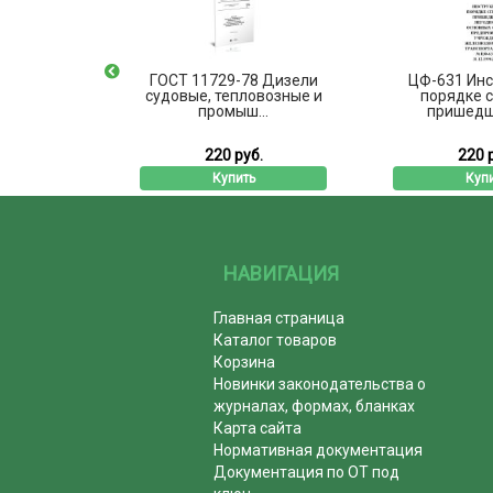
91 Шайбы
ГОСТ 11729-78 Дизели
ЦФ-631 Инс
утевые.
судовые, тепловозные и
порядке 
ие...
промыш...
пришедши
б.
220 руб.
220 
ь
Купить
Куп
НАВИГАЦИЯ
Главная страница
Каталог товаров
Корзина
Новинки законодательства о
журналах, формах, бланках
Карта сайта
Нормативная документация
Документация по ОТ под