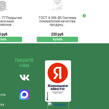
-77 Покрытия
ГОСТ 4.346-85 Система
ГОСТ 19
расочные
показателей качества
пружин
возов ...
продукц...
Техн
 руб.
220 руб.
2
пить
Купить
ПИШИТЕ
НАМ
ости
жка