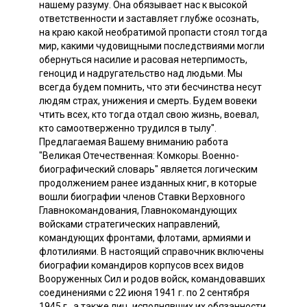
нашему разуму. Она обязывает нас к высокой
ответственности и заставляет глубже осознать,
на краю какой необратимой пропасти стоял тогда
мир, какими чудовищными последствиями могли
обернуться насилие и расовая нетерпимость,
геноцид и надругательство над людьми. Мы
всегда будем помнить, что эти бесчинства несут
людям страх, унижения и смерть. Будем вовеки
чтить всех, кто тогда отдал свою жизнь, воевал,
кто самоотверженно трудился в тылу".
Предлагаемая Вашему вниманию работа
"Великая Отечественная: Комкоры. Военно-
биографический словарь" является логическим
продолжением ранее изданных книг, в которые
вошли биографии членов Ставки Верховного
Главнокомандования, Главнокомандующих
войсками стратегических направлений,
командующих фронтами, флотами, армиями и
флотилиями. В настоящий справочник включены
биографии командиров корпусов всех видов
Вооруженных Сил и родов войск, командовавших
соединениями с 22 июня 1941 г. по 2 сентября
1945 г., а также лиц, исполнявших их обязанности.