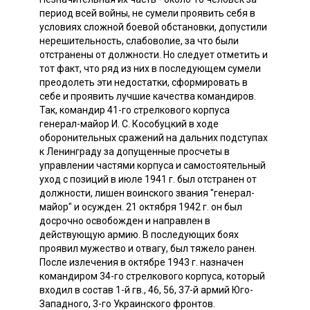
период всей войны, не сумели проявить себя в
условиях сложной боевой обстановки, допустили
нерешительность, слабоволие, за что были
отстранены от должности. Но следует отметить и
тот факт, что ряд из них в последующем сумели
преодолеть эти недостатки, сформировать в
себе и проявить лучшие качества командиров.
Так, командир 41-го стрелкового корпуса
генерал-майор И. С. Кособуцкий в ходе
оборонительных сражений на дальних подступах
к Ленинграду за допущенные просчеты в
управлении частями корпуса и самостоятельный
уход с позиций в июле 1941 г. был отстранен от
должности, лишен воинского звания "генерал-
майор" и осужден. 21 октября 1942 г. он был
досрочно освобожден и направлен в
действующую армию. В последующих боях
проявил мужество и отвагу, был тяжело ранен.
После излечения в октябре 1943 г. назначен
командиром 34-го стрелкового корпуса, который
входил в состав 1-й гв., 46, 56, 37-й армий Юго-
Западного, 3-го Украинского фронтов.