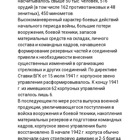
насчитывалось свыше 50 тыс. человек, 516
орудий (в том числе 162 противотанковых и 48
зенитных), 450 минометов.
Высокоманевренный характер боевых действий
начального периода войны, большие потери
вооружения, боевой техники, запасов
материальных средств на складах, личного
состава и командных кадров, начавшееся
формирование резервных частей и соединений
привели к необходимости внесения
существенных изменений в организацию
стрелковых и других соединений. По директиве
Ставки ВГК от 15 июля 1941 г. корпусное звено
управления расформировывалось. К концу 1941
г. из имевшихся 62 корпусных управлений
осталось лишь 6.
В последующем по мере роста выпуска военной
продукции, увеличивающегося поступления в
войска вооружения и боевой техники, накопления
материальных резервов и подготовки командных
кадров, корпусное звено управления было
восстановлено. В начале 1942 г. корпуса обычно
включали одну стрелковую дивизию и 2-5 бригад