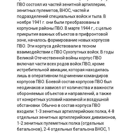
ПВО состоял из частей зенитной артиллерии,
зенитных пулеметов, ВНОС, частей и
подразделений специальных войск и тыла. В
ноябре 1941 г. они были преобразованы в
корпусные районы ПВО. В марте 1944 г., с целью
прикрытия важных объектов в прифронтовой
зоне, началось формирование новых корпусов
ПВО. Эти корпуса действовали в тесном
взаимодействии с ПВО Сухопутных войск. В годы
Великой Отечественной войны корпус ПВО
включал части всех родов войск ПВО, кроме
истребительной авиации, которая находилась
лишь в оперативном подчинении командиров
корпусов ПВО. Боевой состав корпусов ПВО был
неодинаков и зависел от количества и важности
обороняемых объектов и направлений, а также
от конкретных условий наземной и воздушной
обстановки. Обычно в состав корпуса ПВО
входили: 1-3 зенитных артиллерийских полка, 4-8
отдельных зенитных артиллерийских дивизионов,
1-2 зенитных пулеметных полка (отдельных
батальонов), 2-4 отдельных батальона ВНОС, 1