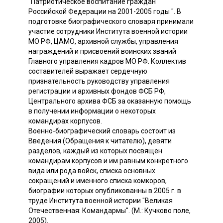
"Патриотическое воспитание граждан
Российской Федерации на 2001-2005 годы ". В
подготовке биографического словаря принимали
участие сотрудники Института военной истории
МО РФ, ЦАМО, архивной службы, управления
награждений и присвоений воинских званий
Главного управления кадров МО РФ. Коллектив
составителей выражает сердечную
признательность руководству управления
регистрации и архивных фондов ФСБ РФ,
Центрального архива ФСБ за оказанную помощь
в получении информации о некоторых
командирах корпусов.
Военно-биографический словарь состоит из
Введения (Обращения к читателю), девяти
разделов, каждый из которых посвящен
командирам корпусов и им равным конкретного
вида или рода войск, списка основных
сокращений и именного списка комкоров,
биографии которых опубликованны в 2005 г. в
труде Института военной истории "Великая
Отечественная: Командармы". (М.: Кучково поле,
2005).