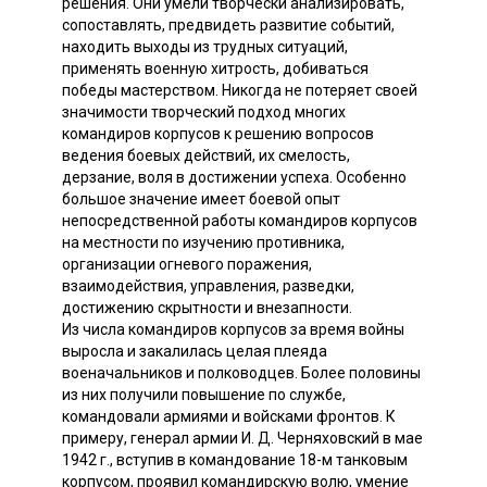
решения. Они умели творчески анализировать,
сопоставлять, предвидеть развитие событий,
находить выходы из трудных ситуаций,
применять военную хитрость, добиваться
победы мастерством. Никогда не потеряет своей
значимости творческий подход многих
командиров корпусов к решению вопросов
ведения боевых действий, их смелость,
дерзание, воля в достижении успеха. Особенно
большое значение имеет боевой опыт
непосредственной работы командиров корпусов
на местности по изучению противника,
организации огневого поражения,
взаимодействия, управления, разведки,
достижению скрытности и внезапности.
Из числа командиров корпусов за время войны
выросла и закалилась целая плеяда
военачальников и полководцев. Более половины
из них получили повышение по службе,
командовали армиями и войсками фронтов. К
примеру, генерал армии И. Д. Черняховский в мае
1942 г., вступив в командование 18-м танковым
корпусом, проявил командирскую волю, умение