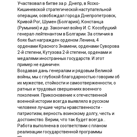
Участвовал в битве за р. Днепр, в Ясско-
Кишиневской стратегической наступательной
операции, освобождал города Днепропетровск,
Кривой Рог, Шумен (Болгария), Констанца
(Румыния) и др. Закончил войну И. С. Кособуцкий
генерал-лейтенантом в Болгарии. За отличия в
боях был награжден орденом Ленина, 4
орденами Красного Знамени, орденами Суворова
2-й степени, Кутузова 2-й степени, орденами и
медалями иностранных государств. И этот
пример не единичен.
Воздавая дань генералам и рядовым Великой
войны, мы с глубокой благодарностью говорим об
их мужестве, стойкости и самоотверженности, о
ратных и трудовых свершениях военного
поколения. Прикосновение к отечественной
военной истории всегда выявляло в русском
человеке лучшие черты нравственности -
патриотизм, верность воинскому долгу, честь и
достоинство. Верим, что так будет всегда...
Работа выполнена в соответствии с планом
реализации государственной программы