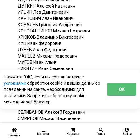
ДУТКИН Алексей Иванович
ИЛЬИН Лев Дмитриевич
КАРПОВИЧ Иван Иванович
КОВАЛЕВ Григорий Андреевич
КОНСТАНТИНОВ Михаил Петрович
КРЮКОВ Владимир Викторович
КУЦ Иван Федорович
ЛУНЁВ Иван Федотович
МАЛЕЕВ Михаил Федорович
МУГОВ Иван Ильич
НИКИТИН Иван Семенович
НОСКОВ Александр Алексеевич
Нажмите “ОК”, если вы соглашаетесь с
ОСЛИКОВСКИЙ Николай Сергеевич,
условиями
обработки cookie и ваших данных о
ПАНАСЮК Корней Павлович
поведении на сайте, необходимых для
ОК
ПЛИЕВ Исса Александрович
аналитики. Запретить обработку cookie
ПОГРЕБОВ Борис Андреевич
можете через браузер
ПОЛЯКОВ Алексей Михайлович
СЕЛИВАНОВ Алексей Гордеевич
СМИРНОВ Михаил Васильевич
СОКОЛОВ Сергей Владимирович
СУРЖИКОВ Михаил Иосифович
Каталог
Корзина
Поиск
Войти
Главная
ТИМОФЕЕВ Григорий Тимофеевич,