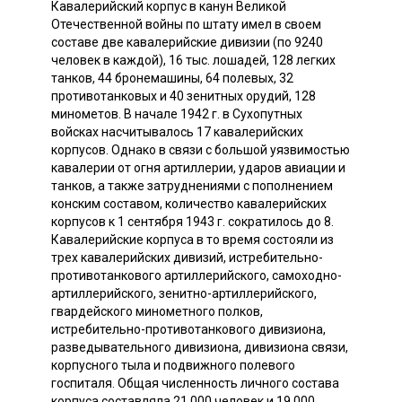
Кавалерийский корпус в канун Великой
Отечественной войны по штату имел в своем
составе две кавалерийские дивизии (по 9240
человек в каждой), 16 тыс. лошадей, 128 легких
танков, 44 бронемашины, 64 полевых, 32
противотанковых и 40 зенитных орудий, 128
минометов. В начале 1942 г. в Сухопутных
войсках насчитывалось 17 кавалерийских
корпусов. Однако в связи с большой уязвимостью
кавалерии от огня артиллерии, ударов авиации и
танков, а также затруднениями с пополнением
конским составом, количество кавалерийских
корпусов к 1 сентября 1943 г. сократилось до 8.
Кавалерийские корпуса в то время состояли из
трех кавалерийских дивизий, истребительно-
противотанкового артиллерийского, самоходно-
артиллерийского, зенитно-артиллерийского,
гвардейского минометного полков,
истребительно-противотанкового дивизиона,
разведывательного дивизиона, дивизиона связи,
корпусного тыла и подвижного полевого
госпиталя. Общая численность личного состава
корпуса составляла 21 000 человек и 19 000