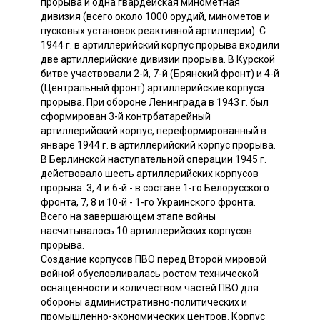
прорыва и одна гвардейская минометная
дивизия (всего около 1000 орудий, минометов и
пусковых установок реактивной артиллерии). С
1944 г. в артиллерийский корпус прорыва входили
две артиллерийские дивизии прорыва. В Курской
битве участвовали 2-й, 7-й (Брянский фронт) и 4-й
(Центральный фронт) артиллерийские корпуса
прорыва. При обороне Ленинграда в 1943 г. был
сформирован 3-й контрбатарейный
артиллерийский корпус, переформированный в
январе 1944 г. в артиллерийский корпус прорыва.
В Берлинской наступательной операции 1945 г.
действовало шесть артиллерийских корпусов
прорыва: 3, 4 и 6-й - в составе 1-го Белорусского
фронта, 7, 8 и 10-й - 1-го Украинского фронта.
Всего на завершающем этапе войны
насчитывалось 10 артиллерийских корпусов
прорыва.
Создание корпусов ПВО перед Второй мировой
войной обусловливалась ростом технической
оснащенности и количеством частей ПВО для
обороны административно-политических и
промышленно-экономических центров. Корпус