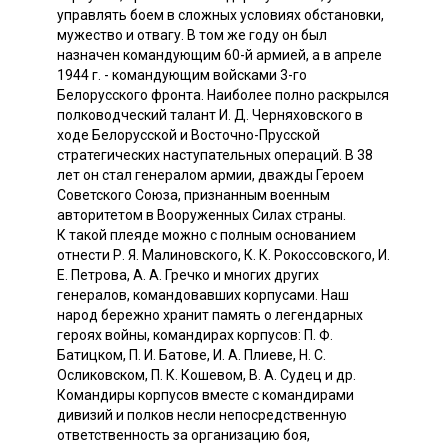
управлять боем в сложных условиях обстановки,
мужество и отвагу. В том же году он был
назначен командующим 60-й армией, а в апреле
1944 г. - командующим войсками 3-го
Белорусского фронта. Наиболее полно раскрылся
полководческий талант И. Д. Черняховского в
ходе Белорусской и Восточно-Прусской
стратегических наступательных операций. В 38
лет он стал генералом армии, дважды Героем
Советского Союза, признанным военным
авторитетом в Вооруженных Силах страны.
К такой плеяде можно с полным основанием
отнести Р. Я. Малиновского, К. К. Рокоссовского, И.
Е. Петрова, А. А. Гречко и многих других
генералов, командовавших корпусами. Наш
народ бережно хранит память о легендарных
героях войны, командирах корпусов: П. Ф.
Батицком, П. И. Батове, И. А. Плиеве, Н. С.
Осликовском, П. К. Кошевом, В. А. Судец и др.
Командиры корпусов вместе с командирами
дивизий и полков несли непосредственную
ответственность за организацию боя,