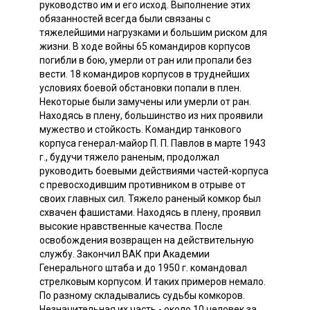
руководство им и его исход. Выполнение этих
обязанностей всегда были связаны с
тяжелейшими нагрузками и большим риском для
жизни. В ходе войны 65 командиров корпусов
погибли в бою, умерли от ран или пропали без
вести. 18 командиров корпусов в труднейших
условиях боевой обстановки попали в плен.
Некоторые были замучены или умерли от ран.
Находясь в плену, большинство из них проявили
мужество и стойкость. Командир танкового
корпуса генерал-майор П. П. Павлов в марте 1943
г., будучи тяжело раненым, продолжал
руководить боевыми действиями частей-корпуса
с превосходившим противником в отрыве от
своих главных сил. Тяжело раненый комкор был
схвачен фашистами. Находясь в плену, проявил
высокие нравственные качества. После
освобождения возвращен на действительную
службу. Закончил ВАК при Академии
Генерального штаба и до 1950 г. командовал
стрелковым корпусом. И таких примеров немало.
По разному складывались судьбы комкоров.
Незначительная их часть - около 10 человек за