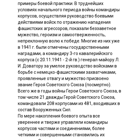
примеры боевой практики. В труднейших
условиях начального периода войны командиры
корпусов, осуществляя руководство боевыми
действиями войск по отражению нападения
фашистских агрессоров, показали беззаветное
мужество, героизм и самоотверженность,
непреклонную волю к победе. Многие из них уже
в 1941 г. были отмечены государственными
наградами, а командиру 3-го кавалерийского
корпуса (с 20.11.1941 - 2-й гв.) генерал-майору Л.
И. Доватору за умелое руководство войсками в
борьбе с немецко-фашистскими захватчиками,
проявленные отвагу и мужество присвоено
звание Героя Советского Союза (посмертно).
Всего же в годы войны Герои Советского Союза, в
том числе 21 дважды Герой Советского Союза,
командовали 208 корпусами из 481, входивших в
состав Вооруженных Сил.
По мере накопления боевого опыта все
увереннее и тверже управляли командиры
корпусов частями и соединениями, более
четкими и совершенными становились их