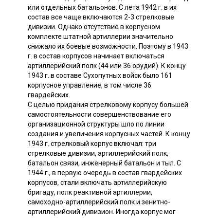
или отдельных батальонов. С лета 1942 г. в их
состав все чаще включаются 2-3 стрелковые
дивизии. Однако отсутствие в корпусном
комплекте штатной артиллерии значительно
снижало их боевые возможности. Поэтому в 1943
г. в состав корпусов начинает включаться
артиллерийский полк (44 или 36 орудий). К концу
1943 г. в составе Сухопутных войск было 161
корпусное управление, в том числе 36
гвардейских.
С целью придания стрелковому корпусу большей
самостоятельности совершенствование его
организационной структуры шло по линии
создания и увеличения корпусных частей. К концу
1943 г. стрелковый корпус включал: три
стрелковые дивизии, артиллерийский полк,
батальон связи, инженерный батальон и тыл. С
1944 г., в первую очередь в состав гвардейских
корпусов, стали включать артиллерийскую
бригаду, полк реактивной артиллерии,
самоходно-артиллерийский полк и зенитно-
артиллерийский дивизион. Иногда корпус мог