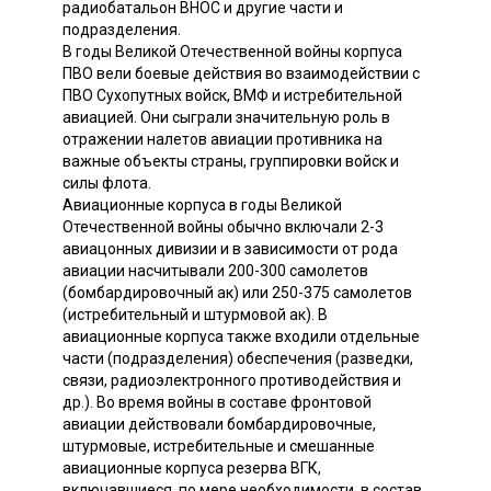
радиобатальон ВНОС и другие части и
подразделения.
В годы Великой Отечественной войны корпуса
ПВО вели боевые действия во взаимодействии с
ПВО Сухопутных войск, ВМФ и истребительной
авиацией. Они сыграли значительную роль в
отражении налетов авиации противника на
важные объекты страны, группировки войск и
силы флота.
Авиационные корпуса в годы Великой
Отечественной войны обычно включали 2-3
авиацонных дивизии и в зависимости от рода
авиации насчитывали 200-300 самолетов
(бомбардировочный ак) или 250-375 самолетов
(истребительный и штурмовой ак). В
авиационные корпуса также входили отдельные
части (подразделения) обеспечения (разведки,
связи, радиоэлектронного противодействия и
др.). Во время войны в составе фронтовой
авиации действовали бомбардировочные,
штурмовые, истребительные и смешанные
авиационные корпуса резерва ВГК,
включавшиеся, по мере необходимости, в состав