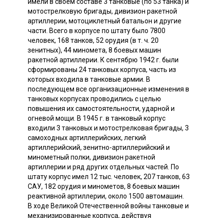
имели в своем составе 3 танковые (по 53 танка) и
мотострелковую бригады, дивизион ракетной
артиллерии, мотоциклетный батальон и другие
части. Всего в корпусе по штату было 7800
человек, 168 танков, 52 орудия (в т. ч. 20
зенитных), 44 миномета, 8 боевых машин
ракетной артиллерии. К сентябрю 1942 г. были
сформированы 24 танковых корпуса, часть из
которых входила в танковые армии. В
последующем все организационные изменения в
танковых корпусах проводились с целью
повышения их самостоятельности, ударной и
огневой мощи. В 1945 г. в танковый корпус
входили 3 танковых и мотострелковая бригады, 3
самоходных артиллерийских, легкий
артиллерийский, зенитно-артиллерийский и
минометный полки, дивизион ракетной
артиллерии и ряд других отдельных частей. По
штату корпус имел 12 тыс. человек, 207 танков, 63
САУ, 182 орудия и минометов, 8 боевых машин
реактивной артиллерии, около 1500 автомашин.
В ходе Великой Отечественной войны танковые и
механизированные корпуса, действуя