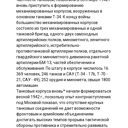
вновь приступить к формированию
механизированных корпусов, вооруженных в
основном танками Т-34. К концу войны
большинство механизированных корпусов
состояло из трех механизированных и одной
танковой бригад, одного-двух самоходных
артиллерийских полков, минометного, зенитного
артиллерийского, истребительно-
противотанковой артиллерии полков, отдельного
гвардейского минометного дивизиона ракетной
артиллерии БМ-13, частей обеспечения и
обслуживания. По штату в корпусе числилось 16
369 человек, 246 танков и САУ (Т-34 - 176, Т-70 -
21, САУ - 49), 252 орудия и миномета, свыше 1800
автомашин.
Танковые корпуса вновь* начали формироваться
весной 1942 г., поскольку опыт контрнаступления
под Москвой показал, что отсутствие крупных
танковых соединений не дает возможности
фронтовым и армейским объединениям
достигать высоких темпов прорыва тактической
обороны противника и стремительно развивать