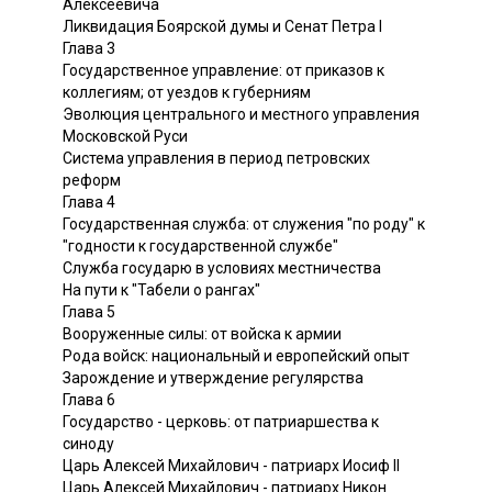
Алексеевича
Ликвидация Боярской думы и Сенат Петра I
Глава 3
Государственное управление: от приказов к
коллегиям; от уездов к губерниям
Эволюция центрального и местного управления
Московской Руси
Система управления в период петровских
реформ
Глава 4
Государственная служба: от служения "по роду" к
"годности к государственной службе"
Служба государю в условиях местничества
На пути к "Табели о рангах"
Глава 5
Вооруженные силы: от войска к армии
Рода войск: национальный и европейский опыт
Зарождение и утверждение регулярства
Глава 6
Государство - церковь: от патриаршества к
синоду
Царь Алексей Михайлович - патриарх Иосиф II
Царь Алексей Михайлович - патриарх Никон