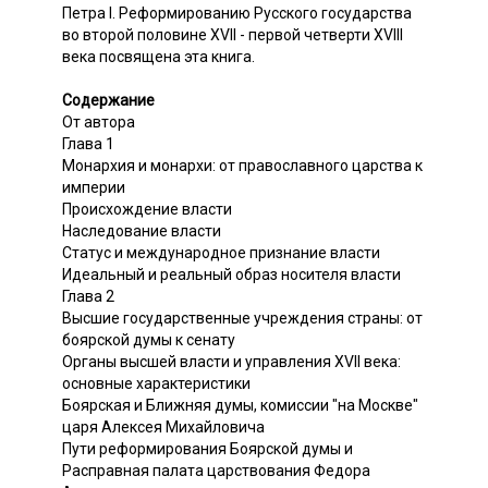
Петра I. Реформированию Русского государства
во второй половине XVII - первой четверти XVIII
века посвящена эта книга.
Содержание
От автора
Глава 1
Монархия и монархи: от православного царства к
империи
Происхождение власти
Наследование власти
Статус и международное признание власти
Идеальный и реальный образ носителя власти
Глава 2
Высшие государственные учреждения страны: от
боярской думы к сенату
Органы высшей власти и управления XVII века:
основные характеристики
Боярская и Ближняя думы, комиссии "на Москве"
царя Алексея Михайловича
Пути реформирования Боярской думы и
Расправная палата царствования Федора